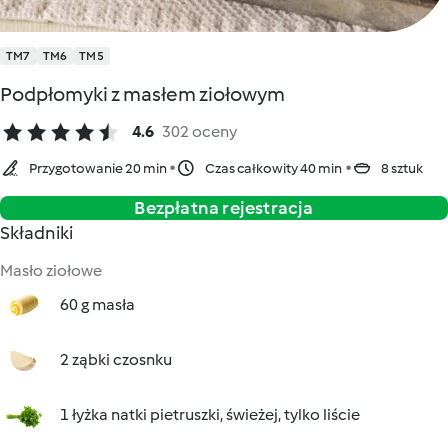
TM7
TM6
TM5
Podpłomyki z masłem ziołowym
4.6
302 oceny
Przygotowanie 20 min
Czas całkowity 40 min
8 sztuk
Bezpłatna rejestracja
Składniki
Masło ziołowe
60 g masła
2 ząbki czosnku
1 łyżka natki pietruszki, świeżej, tylko liście