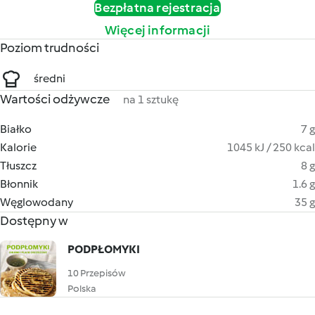
Bezpłatna rejestracja
Więcej informacji
Poziom trudności
średni
Wartości odżywcze
na 1 sztukę
Białko
7 g
Kalorie
1045 kJ / 250 kcal
Tłuszcz
8 g
Błonnik
1.6 g
Węglowodany
35 g
Dostępny w
PODPŁOMYKI
10 Przepisów
Polska