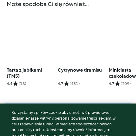
Może spodoba Ci się również...
Tarta z jabłkami
Cytrynowe tiramisu
Miniciasta
(TM5)
czekoladow
Varomy
4.4
(18)
4.7
(431)
4.7
(209)
Korzystamy z plików cookie, aby umożliwić prawidłowe
© Copyright 2026
działanie naszej witryny, personalizowanie treści i reklam, w
celu zapewnienia funkcji w mediach społecznościowych
Warunki korzystania
oraz analizy ruchu. Udostępniamy również informacje na
Polityka prywatności
temat korzystania z naszej witryny naszymi partnerom z