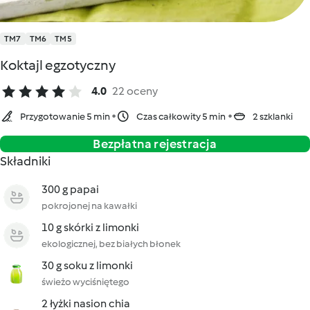
TM7
TM6
TM5
Koktajl egzotyczny
4.0
22 oceny
Przygotowanie 5 min
Czas całkowity 5 min
2 szklanki
Bezpłatna rejestracja
Składniki
300 g papai
pokrojonej na kawałki
10 g skórki z limonki
ekologicznej, bez białych błonek
30 g soku z limonki
świeżo wyciśniętego
2 łyżki nasion chia