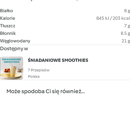
Białko
8 g
Kalorie
845 kJ / 203 kcal
Tłuszcz
7 g
Błonnik
8.5 g
Węglowodany
21 g
Dostępny w
ŚNIADANIOWE SMOOTHIES
7 Przepisów
Polska
Może spodoba Ci się również...