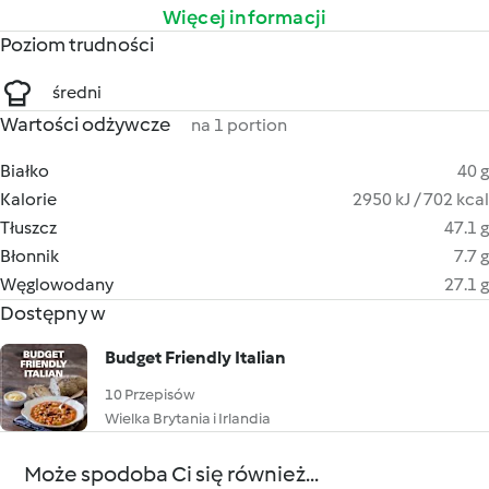
Więcej informacji
Poziom trudności
średni
Wartości odżywcze
na 1 portion
Białko
40 g
Kalorie
2950 kJ / 702 kcal
Tłuszcz
47.1 g
Błonnik
7.7 g
Węglowodany
27.1 g
Dostępny w
Budget Friendly Italian
10 Przepisów
Wielka Brytania i Irlandia
Może spodoba Ci się również...