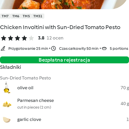
TM7
TM6
TM5
TM31
Chicken Involtini with Sun-Dried Tomato Pesto
3.8
12 ocen
Przygotowanie 25 min
Czas całkowity 50 min
5 portions
Bezpłatna rejestracja
Składniki
Sun-Dried Tomato Pesto
olive oil
70 g
Parmesan cheese
40 g
cut in pieces (2 cm)
garlic clove
1