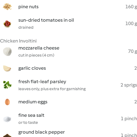
pine nuts
160 g
sun-dried tomatoes in oil
100 g
drained
Chicken Involtini
mozzarella cheese
70 g
cut in pieces (4 cm)
garlic cloves
2
fresh flat-leaf parsley
2 sprigs
leaves only, plus extra for garnishing
medium eggs
2
fine sea salt
1 pinch
or to taste
ground black pepper
1 pinch