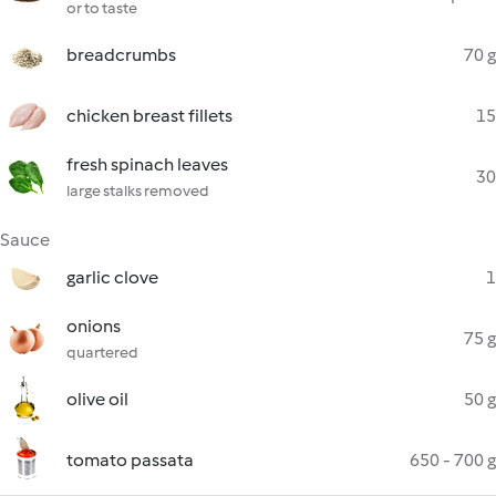
or to taste
breadcrumbs
70 g
chicken breast fillets
15
fresh spinach leaves
30
large stalks removed
Sauce
garlic clove
1
onions
75 g
quartered
olive oil
50 g
tomato passata
650 - 700 g