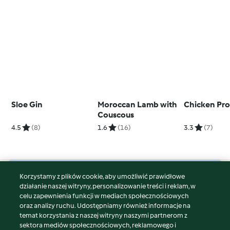
Sloe Gin
Moroccan Lamb with
Chicken Pr
Couscous
4.5
(8)
1.6
(16)
3.3
(7)
Korzystamy z plików cookie, aby umożliwić prawidłowe
© Copyright 2026
działanie naszej witryny, personalizowanie treści i reklam, w
celu zapewnienia funkcji w mediach społecznościowych
Warunki korzystania
oraz analizy ruchu. Udostępniamy również informacje na
Polityka prywatności
temat korzystania z naszej witryny naszymi partnerom z
Disclaimer
sektora mediów społecznościowych, reklamowego i