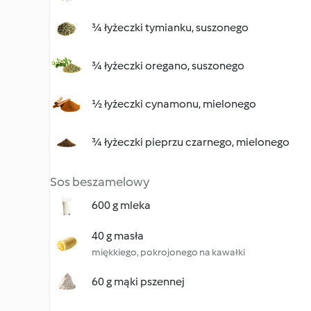
¾ łyżeczki tymianku, suszonego
¾ łyżeczki oregano, suszonego
½ łyżeczki cynamonu, mielonego
¾ łyżeczki pieprzu czarnego, mielonego
Sos beszamelowy
600 g mleka
40 g masła
miękkiego, pokrojonego na kawałki
60 g mąki pszennej