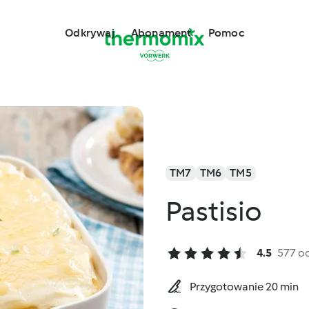
Odkrywaj
Abonament
Pomoc
TM7
TM6
TM5
Pastisio
4.5
577 o
Przygotowanie 20 min