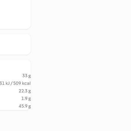
33 g
31 kJ / 509 kcal
22.3 g
1.9 g
45.9 g