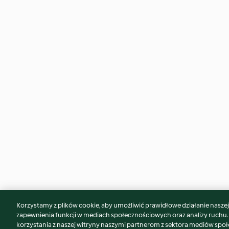
Korzystamy z plików cookie, aby umożliwić prawidłowe działanie naszej w
Może spodoba Ci się również...
zapewnienia funkcji w mediach społecznościowych oraz analizy ruchu
korzystania z naszej witryny naszymi partnerom z sektora mediów spo