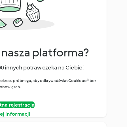
 nasza platforma?
00 innych potraw czeka na Ciebie!
ego okresu próbnego, aby odkrywać świat Cookidoo® bez
obowiązań.
tna rejestracja
ej informacji