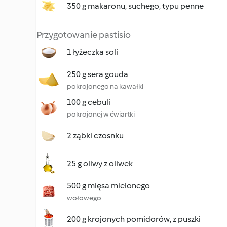
350 g makaronu, suchego, typu penne
Przygotowanie pastisio
1 łyżeczka soli
250 g sera gouda
pokrojonego na kawałki
100 g cebuli
pokrojonej w ćwiartki
2 ząbki czosnku
25 g oliwy z oliwek
500 g mięsa mielonego
wołowego
200 g krojonych pomidorów, z puszki