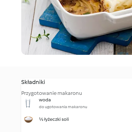
Składniki
Przygotowanie makaronu
woda
do ugotowania makaronu
½ łyżeczki soli