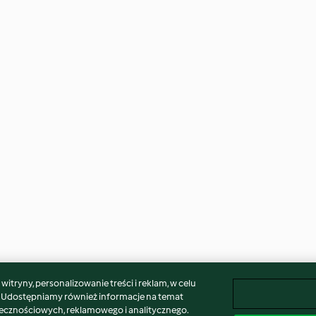
itryny, personalizowanie treści i reklam, w celu
. Udostępniamy również informacje na temat
łecznościowych, reklamowego i analitycznego.