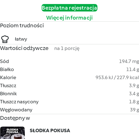
Bezpłatna rejestracja
Więcej informacji
Poziom trudności
łatwy
Wartości odżywcze
na 1 porcję
Sód
194.7 mg
Białko
11.4 g
Kalorie
953.6 kJ / 227.9 kcal
Tłuszcz
3.9 g
Błonnik
3.4 g
Tłuszcz nasycony
1.8 g
Węglowodany
39 g
Dostępny w
SŁODKA POKUSA