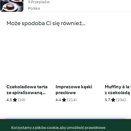
9 Przepisów
Polska
Może spodoba Ci się również...
Czekoladowa tarta
Imprezowe kąski
Muffiny à la
ze spiralizowaną
preclowe
z czekoladą 
gruszką (TM5)
orzeszkami
4.3
(10)
4.4
(214)
3.7
(236)
Korzystamy z plików cookie, aby umożliwić prawidłowe
© Copyright 2026