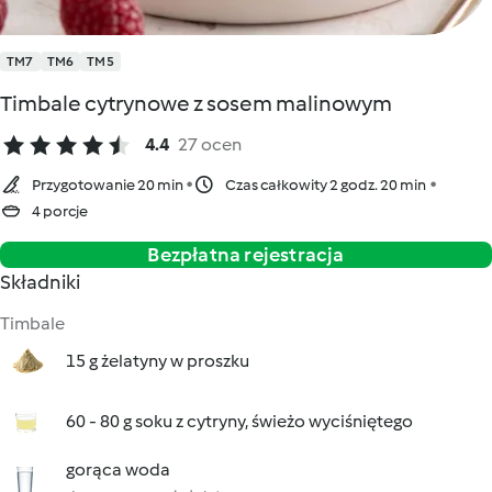
TM7
TM6
TM5
Timbale cytrynowe z sosem malinowym
4.4
27 ocen
Przygotowanie 20 min
Czas całkowity 2 godz. 20 min
4 porcje
Bezpłatna rejestracja
Składniki
Timbale
15 g żelatyny w proszku
60 - 80 g soku z cytryny, świeżo wyciśniętego
gorąca woda