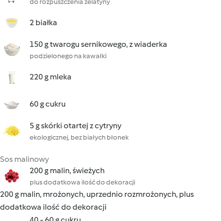
do rozpuszczenia żelatyny
2 białka
150 g twarogu sernikowego, z wiaderka
podzielonego na kawałki
220 g mleka
60 g cukru
5 g skórki otartej z cytryny
ekologicznej, bez białych błonek
Sos malinowy
200 g malin, świeżych
plus dodatkowa ilość do dekoracji
200 g malin, mrożonych, uprzednio rozmrożonych, plus
dodatkowa ilość do dekoracji
40 - 60 g cukru