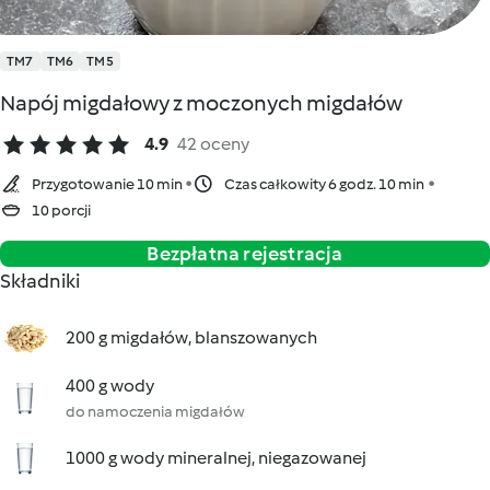
TM7
TM6
TM5
Napój migdałowy z moczonych migdałów
4.9
42 oceny
Przygotowanie 10 min
Czas całkowity 6 godz. 10 min
10 porcji
Bezpłatna rejestracja
Składniki
200 g migdałów, blanszowanych
400 g wody
do namoczenia migdałów
1000 g wody mineralnej, niegazowanej