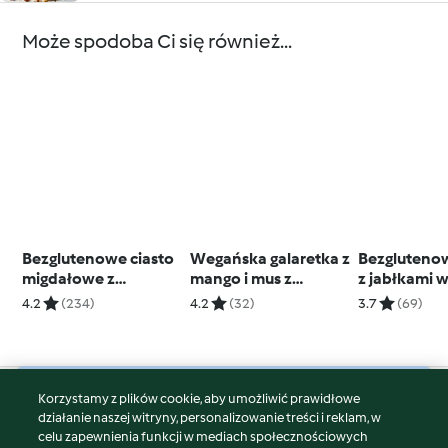
Może spodoba Ci się również...
Bezglutenowe ciasto
Wegańska galaretka z
Bezglutenow
migdałowe z
mango i mus z
z jabłkami 
gruszkami
nerkowców
aromatycz
4.2
(234)
4.2
(32)
3.7
(69)
syropie
Korzystamy z plików cookie, aby umożliwić prawidłowe
© Copyright 2026
działanie naszej witryny, personalizowanie treści i reklam, w
celu zapewnienia funkcji w mediach społecznościowych
Warunki korzystania