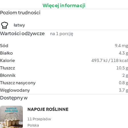
Więcej informacji
Poziom trudności
łatwy
Wartości odżywcze
na 1 porcję
Sód
9.4 mg
Białko
4.3 g
Kalorie
493.7 kJ / 118 kcal
Tłuszcz
10.5 g
Błonnik
2 g
Tłuszcz nasycony
0.8 g
Węglowodany
3.7 g
Dostępny w
NAPOJE ROŚLINNE
11 Przepisów
Polska