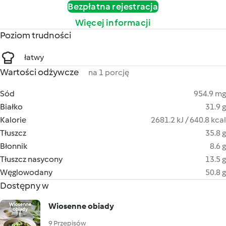
Bezpłatna rejestracja
Więcej informacji
Poziom trudności
łatwy
Wartości odżywcze
na 1 porcję
Sód
954.9 mg
Białko
31.9 g
Kalorie
2681.2 kJ / 640.8 kcal
Tłuszcz
35.8 g
Błonnik
8.6 g
Tłuszcz nasycony
13.5 g
Węglowodany
50.8 g
Dostępny w
Wiosenne obiady
9 Przepisów