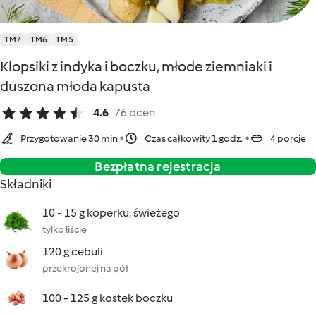
TM7
TM6
TM5
Klopsiki z indyka i boczku, młode ziemniaki i
duszona młoda kapusta
4.6
76 ocen
Przygotowanie 30 min
Czas całkowity 1 godz.
4 porcje
Bezpłatna rejestracja
Składniki
10 - 15 g koperku, świeżego
tylko liście
120 g cebuli
przekrojonej na pół
100 - 125 g kostek boczku