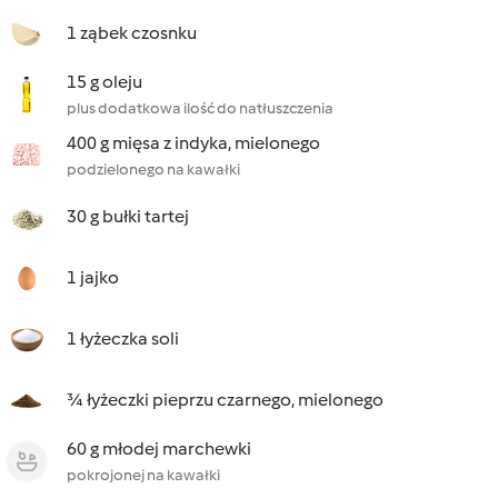
1 ząbek czosnku
15 g oleju
plus dodatkowa ilość do natłuszczenia
400 g mięsa z indyka, mielonego
podzielonego na kawałki
30 g bułki tartej
1 jajko
1 łyżeczka soli
¾ łyżeczki pieprzu czarnego, mielonego
60 g młodej marchewki
pokrojonej na kawałki