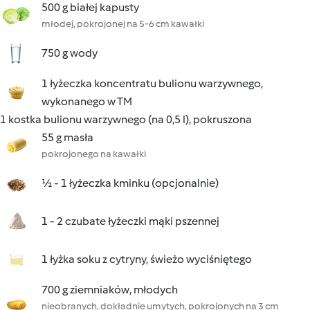
500 g białej kapusty
młodej, pokrojonej na 5-6 cm kawałki
750 g wody
1 łyżeczka koncentratu bulionu warzywnego,
wykonanego w TM
1 kostka bulionu warzywnego (na 0,5 l), pokruszona
55 g masła
pokrojonego na kawałki
½ - 1 łyżeczka kminku (opcjonalnie)
1 - 2 czubate łyżeczki mąki pszennej
1 łyżka soku z cytryny, świeżo wyciśniętego
700 g ziemniaków, młodych
nieobranych, dokładnie umytych, pokrojonych na 3 cm