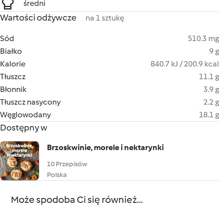
średni
Wartości odżywcze
na 1 sztukę
Sód
510.3 mg
Białko
9 g
Kalorie
840.7 kJ / 200.9 kcal
Tłuszcz
11.1 g
Błonnik
3.9 g
Tłuszcz nasycony
2.2 g
Węglowodany
18.1 g
Dostępny w
Brzoskwinie, morele i nektarynki
10 Przepisów
Polska
Może spodoba Ci się również...