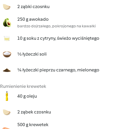
2 ząbki czosnku
250 g awokado
bardzo dojrzałego, pokrojonego na kawałki
10 g soku z cytryny, świeżo wyciśniętego
½ łyżeczki soli
¼ łyżeczki pieprzu czarnego, mielonego
Rumienienie krewetek
40 g oleju
2 ząbek czosnku
500 g krewetek