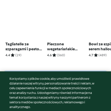
Tagliatelle ze
Pieczone
Bowl ze szp
szparagami i pesto
wegetariańskie
serem hallo
bazyliowym
enchilady
4.4
(19)
4.6
(360)
4.7
(489)
Korzystamy z plików cookie, aby umożliwić prawidłowe
© Copyright 2026
działanie naszej witryny, personalizowanie treści i reklam, w
celu zapewnienia funkcji w mediach społecznościowych
Warunki korzystania
oraz analizy ruchu. Udostępniamy również informacje na
Polityka prywatności
temat korzystania z naszej witryny naszymi partnerom z
Disclaimer
sektora mediów społecznościowych, reklamowego i
analitycznego.
Znak wydawcy