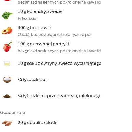
bez gniazd nasiennych, pokrojonej na kawałki
10 g kolendry, świeżej
tylko liście
300 g brzoskwiń
(2 szt.), bez pestek, przekrojonych na pół
100 g czerwonej papryki
bez gniazd nasiennych, pokrojonej na kawałki
10 g soku z cytryny, świeżo wyciśniętego
¼ łyżeczki soli
¼ łyżeczki pieprzu czarnego, mielonego
Guacamole
20 g cebuli szalotki