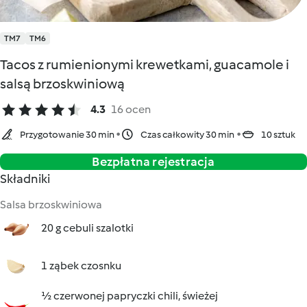
TM7
TM6
Tacos z rumienionymi krewetkami, guacamole i
salsą brzoskwiniową
4.3
16 ocen
Przygotowanie 30 min
Czas całkowity 30 min
10 sztuk
Bezpłatna rejestracja
Składniki
Salsa brzoskwiniowa
20 g cebuli szalotki
1 ząbek czosnku
½ czerwonej papryczki chili, świeżej