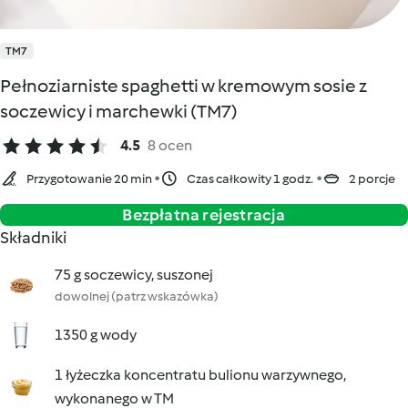
TM7
Pełnoziarniste spaghetti w kremowym sosie z
soczewicy i marchewki (TM7)
4.5
8 ocen
Przygotowanie 20 min
Czas całkowity 1 godz.
2 porcje
Bezpłatna rejestracja
Składniki
75 g soczewicy, suszonej
dowolnej (patrz wskazówka)
1350 g wody
1 łyżeczka koncentratu bulionu warzywnego,
wykonanego w TM