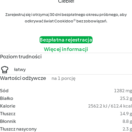
Ciebie!
Zarejestruj się i otrzymaj 30 dni bezpłatnego okresu próbnego, aby
odkrywać świat Cookidoo® bez zobowiązań.
Bezpłatna rejestracja
Więcej informacji
Poziom trudności
łatwy
Wartości odżywcze
na 1 porcję
Sód
1282 mg
Białko
25.2 g
Kalorie
2562.2 kJ / 612.4 kcal
Tłuszcz
14.9 g
Błonnik
8.8 g
Tłuszcz nasycony
2.3 g