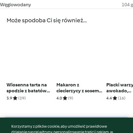
Węglowodany
104 g
Może spodoba Ci się również...
Wiosenna tarta na
Makaron z
Placki warz
spodzie z batatów
ciecierzycy z sosem
awokado,
(TM7, TM6, TM5)
dyniowym z fetą
tuńczykiem i
3.9
(29)
4.0
(9)
4.4
(16)
(TM7, TM6)
Korzystamy z plików cookie, aby umożliwić prawidłowe
© Copyright 2026
działanie naszej witryny, personalizowanie treści i reklam, w