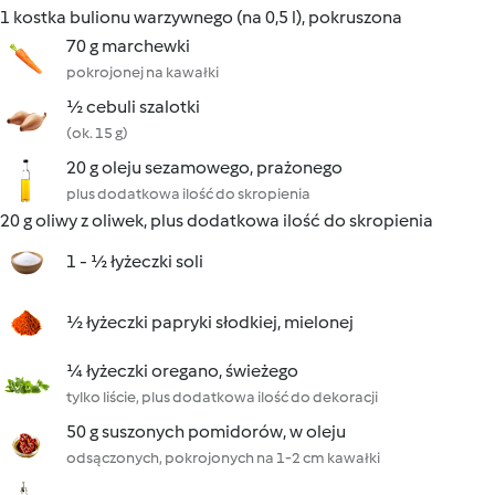
1 kostka bulionu warzywnego (na 0,5 l), pokruszona
70 g marchewki
pokrojonej na kawałki
½ cebuli szalotki
(ok. 15 g)
20 g oleju sezamowego, prażonego
plus dodatkowa ilość do skropienia
20 g oliwy z oliwek, plus dodatkowa ilość do skropienia
1 - ½ łyżeczki soli
½ łyżeczki papryki słodkiej, mielonej
¼ łyżeczki oregano, świeżego
tylko liście, plus dodatkowa ilość do dekoracji
50 g suszonych pomidorów, w oleju
odsączonych, pokrojonych na 1-2 cm kawałki