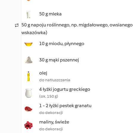
50 g mleka
50 g napoju roślinnego, np. migdałowego, owsianego
wskazówka)
10 g miodu, płynnego
30 g mąki pszennej
olej
do natłuszczenia
4 łyżki jogurtu greckiego
(ok. 150 g)
1 - 2 łyżki pestek granatu
do dekoracji
maliny, świeże
do dekoracji