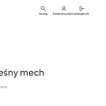
Przejdź
do
Szukaj
Zarejestruj konto
Zaloguj się
głównej
treści
leśny mech
ceny