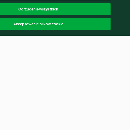
Odrzucenie wszystkich
Akceptowanie plików cookie
ofry z
Truskawkowe smoothie bowl z
kokosem i nektarynką
4.5
(37)