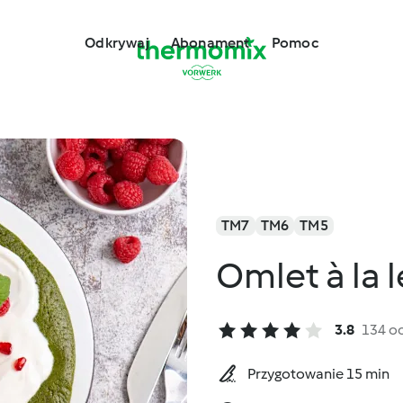
Odkrywaj
Abonament
Pomoc
TM7
TM6
TM5
Omlet à la 
3.8
134 o
Przygotowanie 15 min