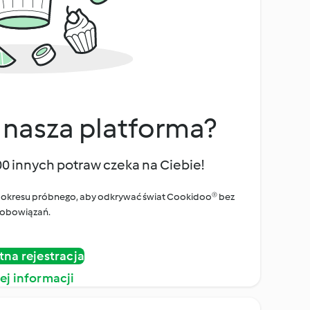
 nasza platforma?
00 innych potraw czeka na Ciebie!
ego okresu próbnego, aby odkrywać świat Cookidoo® bez
obowiązań.
tna rejestracja
ej informacji