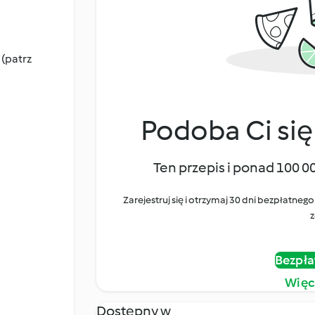
 (patrz
Podoba Ci się
Ten przepis i ponad 100 0
Zarejestruj się i otrzymaj 30 dni bezpłatn
z
Bezpła
Więc
Dostępny w