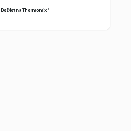
y BeDiet na Thermomix®