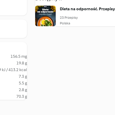
Dieta na odporność. Przepis
23 Przepisy
Polska
156.5 mg
19.8 g
 kJ / 413.2 kcal
7.3 g
5.5 g
2.8 g
70.3 g