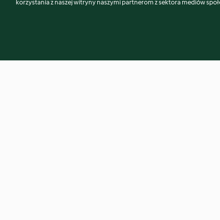
korzystania z naszej witryny naszymi partnerom z sektora mediów spo
Owsiane syrniki z czekoladą
Gruszki pod krusz
(bez cukru)
3.9
(167)
4.4
(32)
© Copyright 2026