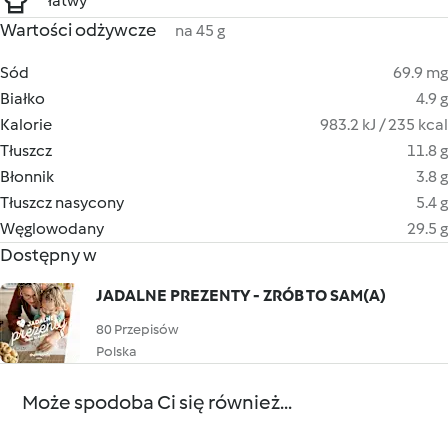
łatwy
Wartości odżywcze
na 45 g
Sód
69.9 mg
Białko
4.9 g
Kalorie
983.2 kJ / 235 kcal
Tłuszcz
11.8 g
Błonnik
3.8 g
Tłuszcz nasycony
5.4 g
Węglowodany
29.5 g
Dostępny w
JADALNE PREZENTY - ZRÓB TO SAM(A)
80 Przepisów
Polska
Może spodoba Ci się również...