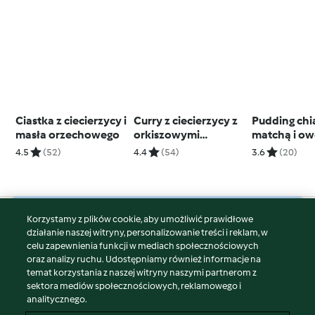
Ciastka z ciecierzycy i
Curry z ciecierzycy z
Pudding chi
masła orzechowego
orkiszowymi
matchą i o
podpłomykami
4.5
(52)
4.4
(54)
3.6
(20)
Korzystamy z plików cookie, aby umożliwić prawidłowe
© Copyright 2026
działanie naszej witryny, personalizowanie treści i reklam, w
celu zapewnienia funkcji w mediach społecznościowych
Warunki korzystania
oraz analizy ruchu. Udostępniamy również informacje na
Polityka prywatności
temat korzystania z naszej witryny naszymi partnerom z
Disclaimer
sektora mediów społecznościowych, reklamowego i
analitycznego.
Znak wydawcy