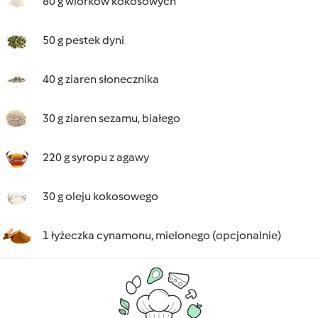
80 g wiórków kokosowych
50 g pestek dyni
40 g ziaren słonecznika
30 g ziaren sezamu, białego
220 g syropu z agawy
30 g oleju kokosowego
1 łyżeczka cynamonu, mielonego (opcjonalnie)