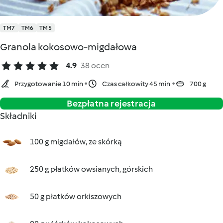
TM7
TM6
TM5
Granola kokosowo-migdałowa
4.9
38 ocen
Przygotowanie 10 min
Czas całkowity 45 min
700 g
Bezpłatna rejestracja
Składniki
100 g migdałów, ze skórką
250 g płatków owsianych, górskich
50 g płatków orkiszowych