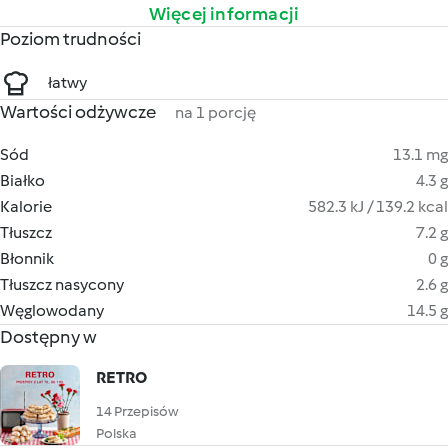
Więcej informacji
Poziom trudności
łatwy
Wartości odżywcze
na 1 porcję
Sód
13.1 mg
Białko
4.3 g
Kalorie
582.3 kJ / 139.2 kcal
Tłuszcz
7.2 g
Błonnik
0 g
Tłuszcz nasycony
2.6 g
Węglowodany
14.5 g
Dostępny w
RETRO
14 Przepisów
Polska