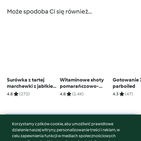
Może spodoba Ci się również...
Surówka z tartej
Witaminowe shoty
Gotowanie 3
marchewki z jabłkiem
pomarańczowo-
parboiled
(TM6, TM7)
imbirowe
4.8
(272)
4.8
(1.4K)
4.3
(47)
Korzystamy z plików cookie, aby umożliwić prawidłowe
© Copyright 2026
działanie naszej witryny, personalizowanie treści i reklam, w
celu zapewnienia funkcji w mediach społecznościowych
Warunki korzystania