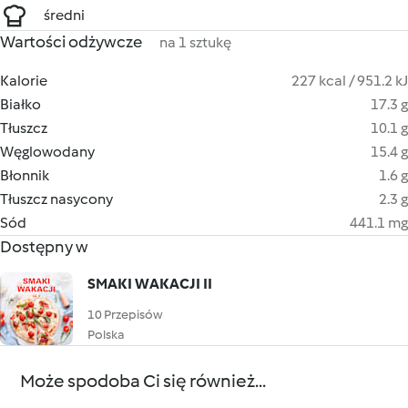
średni
Wartości odżywcze
na 1 sztukę
Kalorie
227 kcal / 951.2 kJ
Białko
17.3 g
Tłuszcz
10.1 g
Węglowodany
15.4 g
Błonnik
1.6 g
Tłuszcz nasycony
2.3 g
Sód
441.1 mg
Dostępny w
SMAKI WAKACJI II
10 Przepisów
Polska
Może spodoba Ci się również...