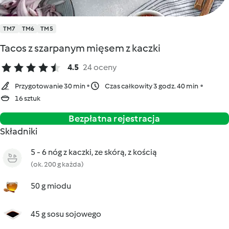
TM7
TM6
TM5
Tacos z szarpanym mięsem z kaczki
4.5
24 oceny
Przygotowanie 30 min
Czas całkowity 3 godz. 40 min
16 sztuk
Bezpłatna rejestracja
Składniki
5 - 6 nóg z kaczki, ze skórą, z kością
(ok. 200 g każda)
50 g miodu
45 g sosu sojowego