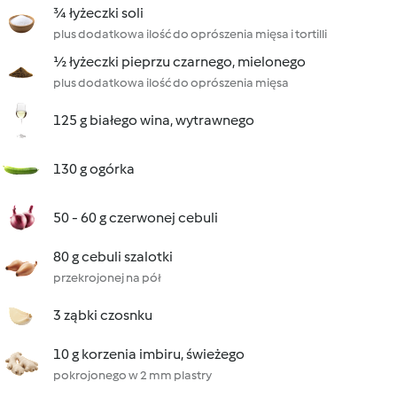
¾ łyżeczki soli
plus dodatkowa ilość do oprószenia mięsa i tortilli
½ łyżeczki pieprzu czarnego, mielonego
plus dodatkowa ilość do oprószenia mięsa
125 g białego wina, wytrawnego
130 g ogórka
50 - 60 g czerwonej cebuli
80 g cebuli szalotki
przekrojonej na pół
3 ząbki czosnku
10 g korzenia imbiru, świeżego
pokrojonego w 2 mm plastry