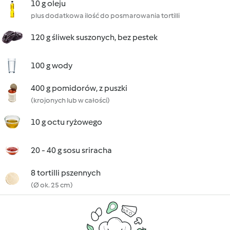
10 g oleju
plus dodatkowa ilość do posmarowania tortilli
120 g śliwek suszonych, bez pestek
100 g wody
400 g pomidorów, z puszki
(krojonych lub w całości)
10 g octu ryżowego
20 - 40 g sosu sriracha
8 tortilli pszennych
(Ø ok. 25 cm)