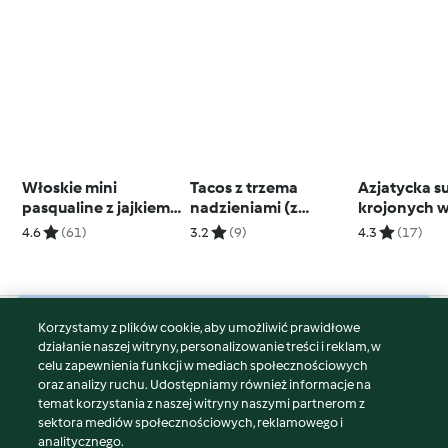
Włoskie mini
Tacos z trzema
Azjatycka s
pasqualine z jajkiem
nadzieniami (z
krojonych 
przepiórczym
kurczaka, z krewetek
(TM5)
4.6
(61)
3.2
(9)
4.3
(17)
i wegańskie z
czerwonej fasoli) i
sosem tahini
Korzystamy z plików cookie, aby umożliwić prawidłowe
© Copyright 2026
działanie naszej witryny, personalizowanie treści i reklam, w
celu zapewnienia funkcji w mediach społecznościowych
Warunki korzystania
oraz analizy ruchu. Udostępniamy również informacje na
Polityka prywatności
temat korzystania z naszej witryny naszymi partnerom z
Disclaimer
sektora mediów społecznościowych, reklamowego i
analitycznego.