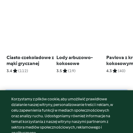
Ciasto czekoladowe z
Lody arbuzowo-
Pavlova z 
mąki gryczanej
kokosowe
kokosowym 
owocami
3.4
(112)
3.5
(19)
4.3
(40)
tropikalnym
Korzystamy z plików cookie, aby umożliwić prawidłowe
© Copyright 2026
działanie naszej witryny, personalizowanie treści i reklam, w
celu zapewnienia funkcji w mediach społecznościowych
Warunki korzystania
oraz analizy ruchu. Udostępniamy również informacje na
Polityka prywatności
temat korzystania z naszej witryny naszymi partnerom z
Disclaimer
sektora mediów społecznościowych, reklamowego i
analitycznego.