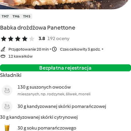
TM7
TM6
TM5
Babka drożdżowa Panettone
3.8
192 oceny
Przygotowanie 20 min
Czas całkowity 3 godz.
12 kawałków
Bezpłatna rejestracja
Składniki
130 g suszonych owoców
mieszanych, np. rodzynek, śliwek, moreli
30 g kandyzowanej skórki pomarańczowej
30 g kandyzowanej skórki cytrynowej
30 g soku pomarańczowego