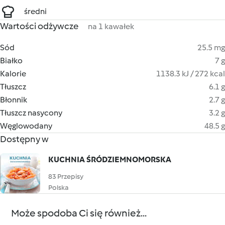
średni
Wartości odżywcze
na 1 kawałek
Sód
25.5 mg
Białko
7 g
Kalorie
1138.3 kJ / 272 kcal
Tłuszcz
6.1 g
Błonnik
2.7 g
Tłuszcz nasycony
3.2 g
Węglowodany
48.5 g
Dostępny w
KUCHNIA ŚRÓDZIEMNOMORSKA
83 Przepisy
Polska
Może spodoba Ci się również...