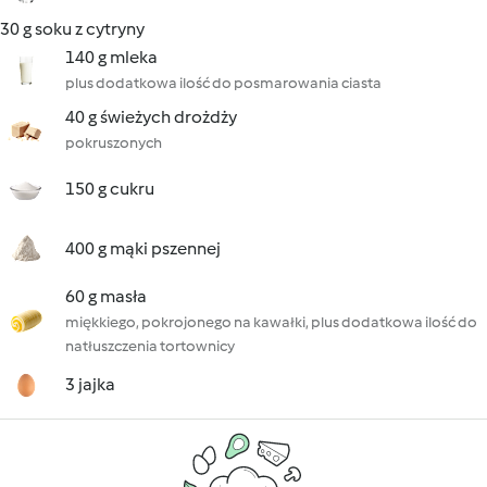
30 g soku z cytryny
140 g mleka
plus dodatkowa ilość do posmarowania ciasta
40 g świeżych drożdży
pokruszonych
150 g cukru
400 g mąki pszennej
60 g masła
miękkiego, pokrojonego na kawałki, plus dodatkowa ilość do
natłuszczenia tortownicy
3 jajka