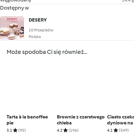
Dostępny w
DESERY
10 Przepisów
Polska
Może spodoba Ci się również...
Tarta à la banoffee
Brownie z czerstwego
Ciasto cze
pie
chleba
dyniowe na
gryczanej
3.1
(95)
4.2
(196)
4.1
(349)