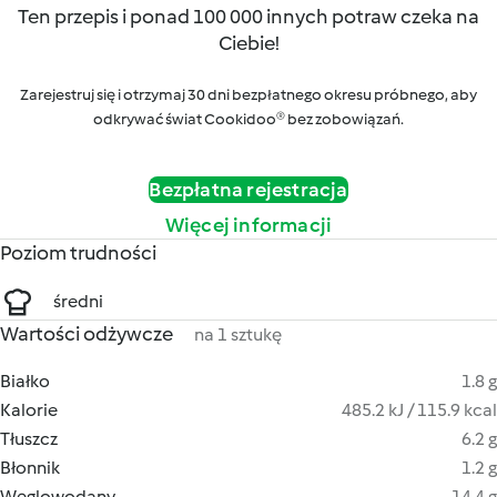
Ten przepis i ponad 100 000 innych potraw czeka na
Ciebie!
Zarejestruj się i otrzymaj 30 dni bezpłatnego okresu próbnego, aby
odkrywać świat Cookidoo® bez zobowiązań.
Bezpłatna rejestracja
Więcej informacji
Poziom trudności
średni
Wartości odżywcze
na 1 sztukę
Białko
1.8 g
Kalorie
485.2 kJ / 115.9 kcal
Tłuszcz
6.2 g
Błonnik
1.2 g
Węglowodany
14.4 g