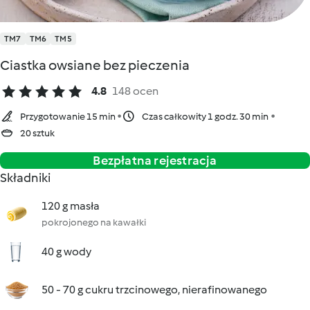
TM7
TM6
TM5
Ciastka owsiane bez pieczenia
4.8
148 ocen
Przygotowanie 15 min
Czas całkowity 1 godz. 30 min
20 sztuk
Bezpłatna rejestracja
Składniki
120 g masła
pokrojonego na kawałki
40 g wody
50 - 70 g cukru trzcinowego, nierafinowanego