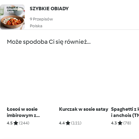
SZYBKIE OBIADY
9 Przepisów
Polska
Może spodoba Ci się również...
Łosoś w sosie
Kurczak w sosie satay
Spaghetti z
imbirowym z
i anchois (T
orzechami nerkowca
4.5
(244)
4.4
(121)
4.3
(78)