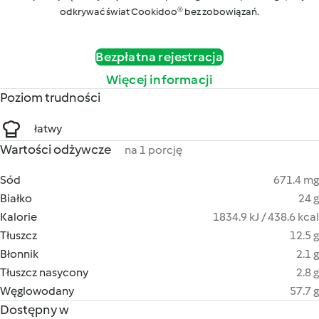
odkrywać świat Cookidoo® bez zobowiązań.
Bezpłatna rejestracja
Więcej informacji
Poziom trudności
łatwy
Wartości odżywcze
na 1 porcję
Sód
671.4 mg
Białko
24 g
Kalorie
1834.9 kJ / 438.6 kcal
Tłuszcz
12.5 g
Błonnik
2.1 g
Tłuszcz nasycony
2.8 g
Węglowodany
57.7 g
Dostępny w