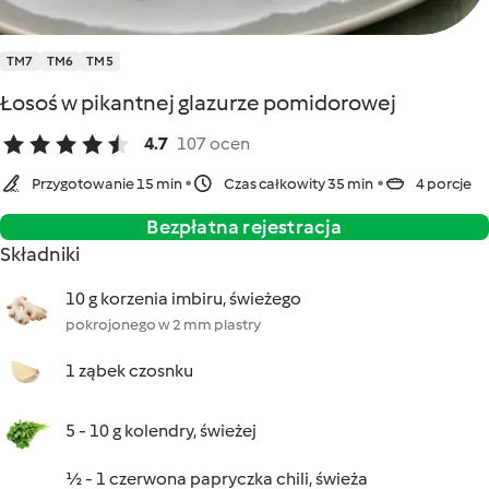
TM7
TM6
TM5
Łosoś w pikantnej glazurze pomidorowej
4.7
107 ocen
Przygotowanie 15 min
Czas całkowity 35 min
4 porcje
Bezpłatna rejestracja
Składniki
10 g korzenia imbiru, świeżego
pokrojonego w 2 mm plastry
1 ząbek czosnku
5 - 10 g kolendry, świeżej
½ - 1 czerwona papryczka chili, świeża