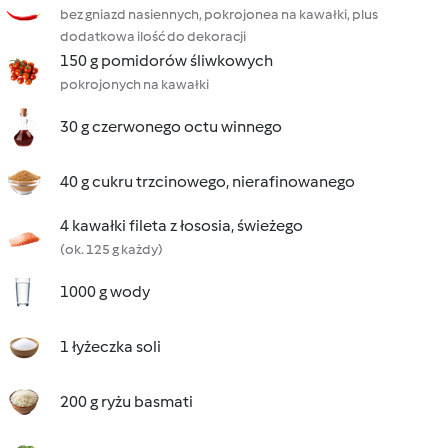
bez gniazd nasiennych, pokrojonea na kawałki, plus
dodatkowa ilość do dekoracji
150 g pomidorów śliwkowych
pokrojonych na kawałki
30 g czerwonego octu winnego
40 g cukru trzcinowego, nierafinowanego
4 kawałki fileta z łososia, świeżego
(ok. 125 g każdy)
1000 g wody
1 łyżeczka soli
200 g ryżu basmati