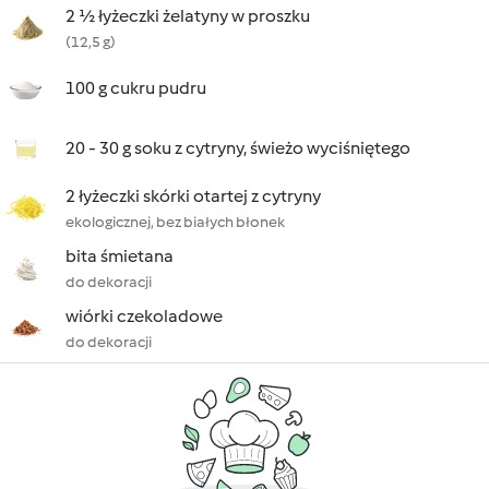
2 ½ łyżeczki żelatyny w proszku
(12,5 g)
100 g cukru pudru
20 - 30 g soku z cytryny, świeżo wyciśniętego
2 łyżeczki skórki otartej z cytryny
ekologicznej, bez białych błonek
bita śmietana
do dekoracji
wiórki czekoladowe
do dekoracji