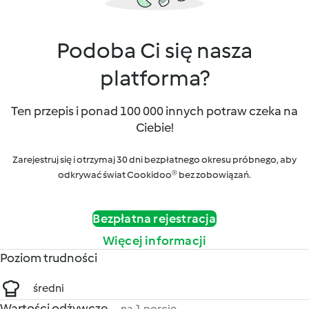
Podoba Ci się nasza
platforma?
Ten przepis i ponad 100 000 innych potraw czeka na
Ciebie!
Zarejestruj się i otrzymaj 30 dni bezpłatnego okresu próbnego, aby
odkrywać świat Cookidoo® bez zobowiązań.
Bezpłatna rejestracja
Więcej informacji
Poziom trudności
średni
Wartości odżywcze
na 1 porcję