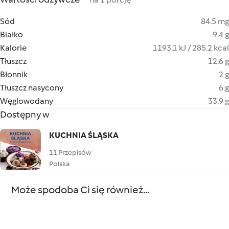
Sód
84.5 mg
Białko
9.4 g
Kalorie
1193.1 kJ / 285.2 kcal
Tłuszcz
12.6 g
Błonnik
2 g
Tłuszcz nasycony
6 g
Węglowodany
33.9 g
Dostępny w
KUCHNIA ŚLĄSKA
11 Przepisów
Polska
Może spodoba Ci się również...