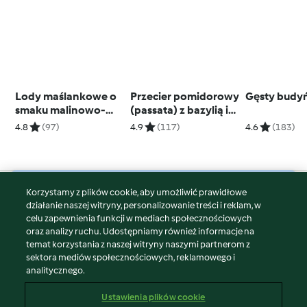
Lody maślankowe o
Przecier pomidorowy
Gęsty budyń
smaku malinowo-
(passata) z bazylią i
pomarańczowym
czosnkiem
4.8
(97)
4.9
(117)
4.6
(183)
Korzystamy z plików cookie, aby umożliwić prawidłowe
© Copyright 2026
działanie naszej witryny, personalizowanie treści i reklam, w
celu zapewnienia funkcji w mediach społecznościowych
Warunki korzystania
oraz analizy ruchu. Udostępniamy również informacje na
Polityka prywatności
temat korzystania z naszej witryny naszymi partnerom z
Disclaimer
sektora mediów społecznościowych, reklamowego i
analitycznego.
Znak wydawcy
Pliki cookie
Ustawienia plików cookie