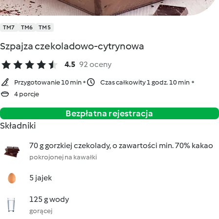
TM7
TM6
TM5
Szpajza czekoladowo-cytrynowa
4.5
92 oceny
Przygotowanie 10 min
Czas całkowity 1 godz. 10 min
4 porcje
Bezpłatna rejestracja
Składniki
70 g gorzkiej czekolady, o zawartości min. 70% kakao
pokrojonej na kawałki
5 jajek
125 g wody
gorącej