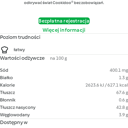
odkrywać świat Cookidoo® bez zobowiązań.
Bezpłatna rejestracja
Więcej informacji
Poziom trudności
łatwy
Wartości odżywcze
na 100 g
Sód
400.1 mg
Białko
1.3 g
Kalorie
2623.6 kJ / 627.1 kcal
Tłuszcz
67.6 g
Błonnik
0.6 g
Tłuszcz nasycony
42.8 g
Węglowodany
3.9 g
Dostępny w