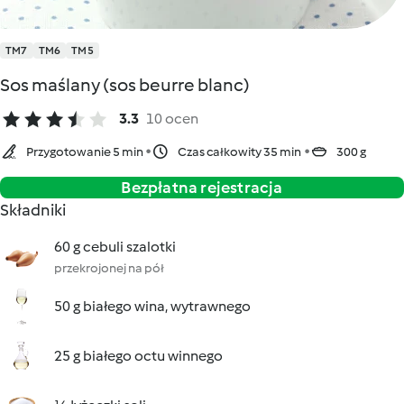
TM7
TM6
TM5
Sos maślany (sos beurre blanc)
3.3
10 ocen
Przygotowanie 5 min
Czas całkowity 35 min
300 g
Bezpłatna rejestracja
Składniki
60 g cebuli szalotki
przekrojonej na pół
50 g białego wina, wytrawnego
25 g białego octu winnego