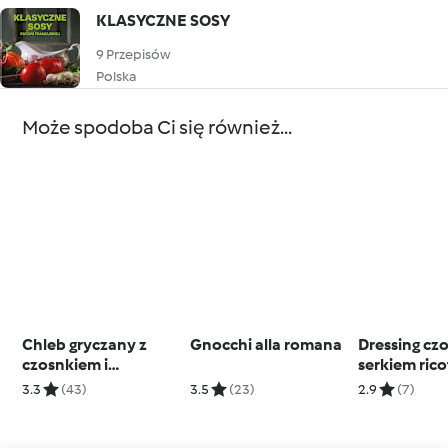
KLASYCZNE SOSY
9 Przepisów
Polska
Może spodoba Ci się również...
Chleb gryczany z
Gnocchi alla romana
Dressing cz
czosnkiem i
serkiem rico
chrzanem
3.3
(43)
3.5
(23)
2.9
(7)