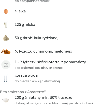
do posypania foremek
4 jajka
125 g mleka
30 g skrobi kukurydzianej
½ łyżeczki cynamonu, mielonego
1 - 2 łyżeczki skórki otartej z pomarańczy
ekologicznej, bez białych błonek
gorąca woda
do pieczenia w kąpieli wodnej
Bita śmietana z Amaretto®
200 g śmietany, min. 30% tłuszczu
dobrej jakości, mocno schłodzonej, prosto z lodówki