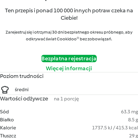
Ten przepis i ponad 100 000 innych potraw czeka na
Ciebie!
Zarejestruj się i otrzymaj 30 dni bezpłatnego okresu próbnego, aby
odkrywać świat Cookidoo® bez zobowiązań.
Bezpłatna rejestracja
Więcej informacji
Poziom trudności
średni
Wartości odżywcze
na 1 porcję
Sód
63.3 mg
Białko
8.5 g
Kalorie
1737.5 kJ / 415.3 kcal
Tłuszcz
29 g