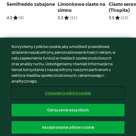
Semifreddo zabajone
Limonkowe ciasto na
Ciasto sero
zimno
(Tiropita)
4.3
(8)
3.2
(31)
3.5
(13)
Korzystamy z plików cookie, aby umożliwić prawidłowe
© Copyright 2026
działanie naszej witryny, personalizowanie treści i reklam, w
celu zapewnienia funkcji w mediach społecznościowych
Warunki korzystania
oraz analizy ruchu. Udostępniamy również informacje na
Polityka prywatności
temat korzystania z naszej witryny naszymi partnerom z
Disclaimer
sektora mediów społecznościowych, reklamowego i
analitycznego.
Znak wydawcy
Pliki cookie
Ustawienia plików cookie
Zgłoś treść
Odstąp od umowy
Odrzucenie wszystkich
Oświadczenie o dostępności
polski
Akceptowanie plików cookie