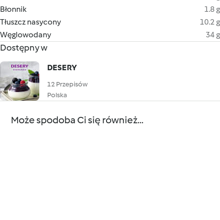
Błonnik
1.8 g
Tłuszcz nasycony
10.2 g
Węglowodany
34 g
Dostępny w
DESERY
12 Przepisów
Polska
Może spodoba Ci się również...