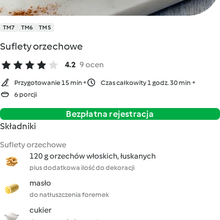
TM7
TM6
TM5
Suflety orzechowe
4.2
9 ocen
Przygotowanie 15 min
Czas całkowity 1 godz. 30 min
6 porcji
Bezpłatna rejestracja
Składniki
Suflety orzechowe
120 g orzechów włoskich, łuskanych
plus dodatkowa ilość do dekoracji
masło
do natłuszczenia foremek
cukier