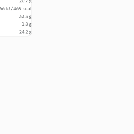
20.7 g
66 kJ / 469 kcal
33.3 g
1.8 g
24.2 g