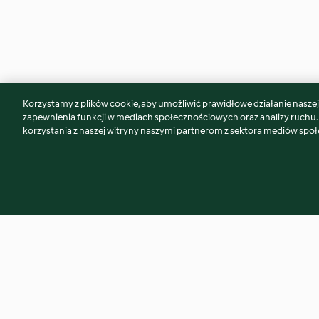
Korzystamy z plików cookie, aby umożliwić prawidłowe działanie naszej w
Może spodoba Ci się również...
zapewnienia funkcji w mediach społecznościowych oraz analizy ruchu
korzystania z naszej witryny naszymi partnerom z sektora mediów spo