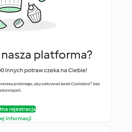
 nasza platforma?
00 innych potraw czeka na Ciebie!
ego okresu próbnego, aby odkrywać świat Cookidoo® bez
obowiązań.
tna rejestracja
ej informacji