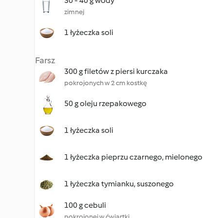
30 - 40 g wody
zimnej
1 łyżeczka soli
Farsz
300 g filetów z piersi kurczaka
pokrojonych w 2 cm kostkę
50 g oleju rzepakowego
1 łyżeczka soli
1 łyżeczka pieprzu czarnego, mielonego
1 łyżeczka tymianku, suszonego
100 g cebuli
pokrojonej w ćwiartki