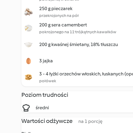
250 g pieczarek
przekrojonych na pół
200 g sera camembert
pokrojonego na 12 trójkątnych kawałków
200 g kwaśnej śmietany, 18% tłuszczu
3 jajka
3 - 4 łyżki orzechów włoskich, łuskanych (op
połówek
Poziom trudności
średni
Wartości odżywcze
na 1 porcję