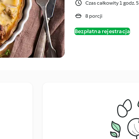
Czas całkowity 1 godz. 
8 porcji
Bezpłatna rejestracja