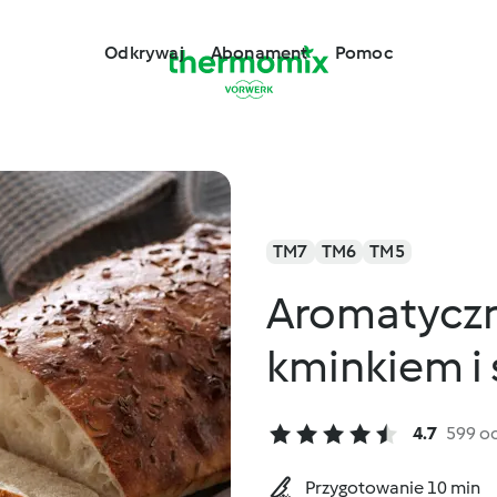
Odkrywaj
Abonament
Pomoc
TM7
TM6
TM5
Aromatyczn
kminkiem 
4.7
599 o
Przygotowanie 10 min