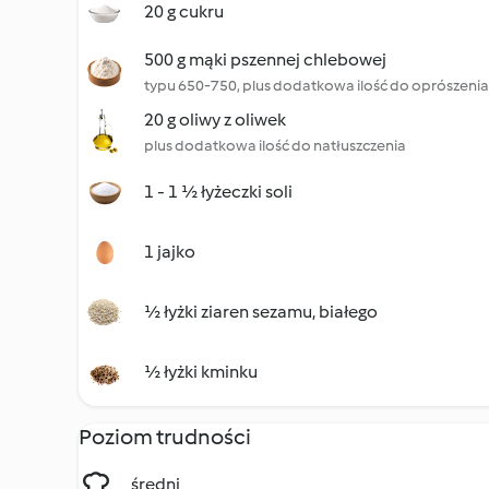
20 g cukru
500 g mąki pszennej chlebowej
typu 650-750, plus dodatkowa ilość do oprószenia
20 g oliwy z oliwek
plus dodatkowa ilość do natłuszczenia
1 - 1 ½ łyżeczki soli
1 jajko
½ łyżki ziaren sezamu, białego
½ łyżki kminku
Poziom trudności
średni