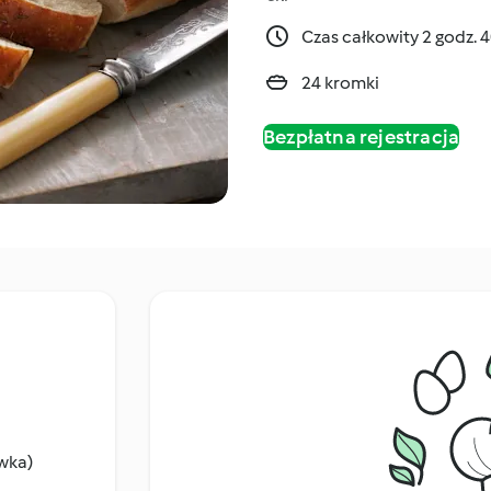
Czas całkowity 2 godz. 
24 kromki
Bezpłatna rejestracja
wka)