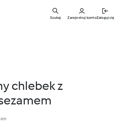
Przejdź
do
Szukaj
Zarejestruj konto
Zaloguj się
głównej
treści
y chlebek z
i sezamem
cen