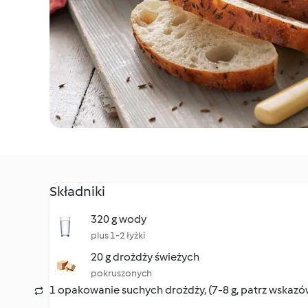
Składniki
320 g wody
plus 1-2 łyżki
20 g drożdży świeżych
pokruszonych
1 opakowanie suchych drożdży, (7-8 g, patrz wskazó