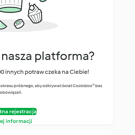
 nasza platforma?
00 innych potraw czeka na Ciebie!
ego okresu próbnego, aby odkrywać świat Cookidoo® bez
obowiązań.
tna rejestracja
ej informacji