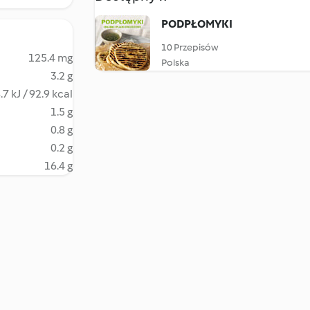
PODPŁOMYKI
10 Przepisów
125.4 mg
Polska
3.2 g
.7 kJ / 92.9 kcal
1.5 g
0.8 g
0.2 g
16.4 g