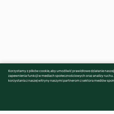
Korzystamy z plików cookie, aby umożliwić prawidłowe działanie naszej w
Może spodoba Ci się również...
zapewnienia funkcji w mediach społecznościowych oraz analizy ruchu
korzystania z naszej witryny naszymi partnerom z sektora mediów spo