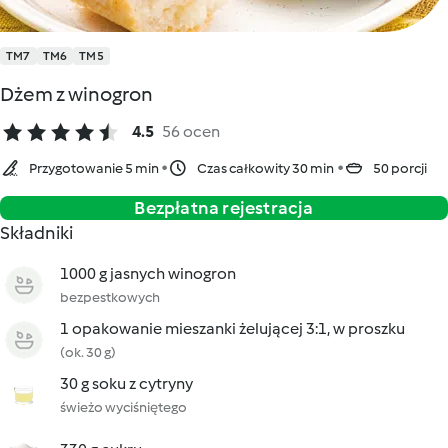
TM7
TM6
TM5
Dżem z winogron
4.5
56 ocen
Przygotowanie 5 min
Czas całkowity 30 min
50 porcji
Bezpłatna rejestracja
Składniki
1000 g jasnych winogron
bezpestkowych
1 opakowanie mieszanki żelującej 3:1, w proszku
(ok. 30 g)
30 g soku z cytryny
świeżo wyciśniętego