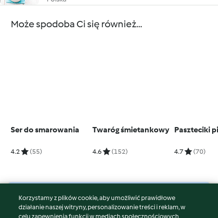
Może spodoba Ci się również...
Ser do smarowania
Twaróg śmietankowy
Paszteciki 
4.2
(55)
4.6
(152)
4.7
(70)
Korzystamy z plików cookie, aby umożliwić prawidłowe
© Copyright 2026
działanie naszej witryny, personalizowanie treści i reklam, w
celu zapewnienia funkcji w mediach społecznościowych