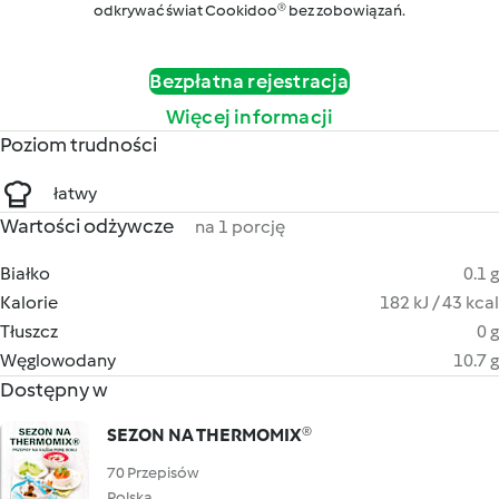
odkrywać świat Cookidoo® bez zobowiązań.
Bezpłatna rejestracja
Więcej informacji
Poziom trudności
łatwy
Wartości odżywcze
na 1 porcję
Białko
0.1 g
Kalorie
182 kJ / 43 kcal
Tłuszcz
0 g
Węglowodany
10.7 g
Dostępny w
SEZON NA THERMOMIX®
70 Przepisów
Polska