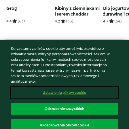
Grog
Kibiny z ziemniakami
Dip jogurto
i serem cheddar
żurawiną i c
4.4
(63)
4.2
(33)
4.7
(54)
Korzystamy z plików cookie, aby umożliwić prawidłowe
© Copyright 2026
działanie naszej witryny, personalizowanie treści i reklam, w
celu zapewnienia funkcji w mediach społecznościowych
Warunki korzystania
oraz analizy ruchu. Udostępniamy również informacje na
Polityka prywatności
temat korzystania z naszej witryny naszymi partnerom z
Disclaimer
sektora mediów społecznościowych, reklamowego i
analitycznego.
Znak wydawcy
Pliki cookie
Ustawienia plików cookie
Zgłoś treść
Odstąp od umowy
Odrzucenie wszystkich
Oświadczenie o dostępności
polski
Akceptowanie plików cookie