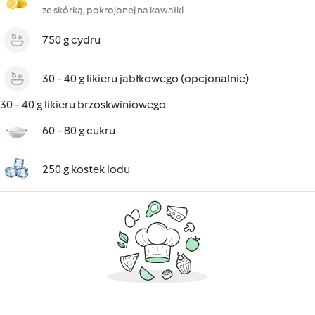
ze skórką, pokrojonej na kawałki
750 g cydru
30 - 40 g likieru jabłkowego (opcjonalnie)
30 - 40 g likieru brzoskwiniowego
60 - 80 g cukru
250 g kostek lodu