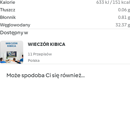
Kalorie
633 kJ / 151 kcal
Tłuszcz
0.06 g
Błonnik
0.81 g
Węglowodany
32.37 g
Dostępny w
WIECZÓR KIBICA
11 Przepisów
Polska
Może spodoba Ci się również...