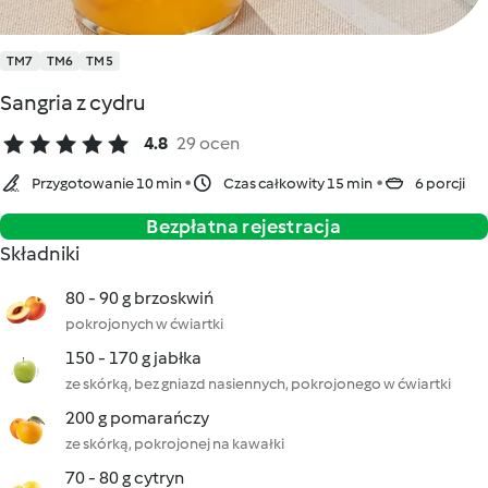
TM7
TM6
TM5
Sangria z cydru
4.8
29 ocen
Przygotowanie 10 min
Czas całkowity 15 min
6 porcji
Bezpłatna rejestracja
Składniki
80 - 90 g brzoskwiń
pokrojonych w ćwiartki
150 - 170 g jabłka
ze skórką, bez gniazd nasiennych, pokrojonego w ćwiartki
200 g pomarańczy
ze skórką, pokrojonej na kawałki
70 - 80 g cytryn