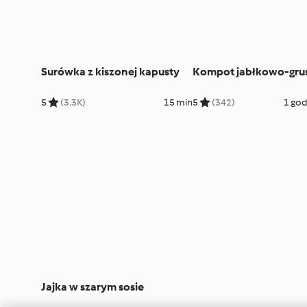
Surówka z kiszonej kapusty
Kompot jabłkowo-gru
5
(3.3K)
15 min
5
(342)
1 god
Jajka w szarym sosie