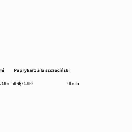
mi
Paprykarz à la szczeciński
. 15 min
5
(1.5K)
45 min