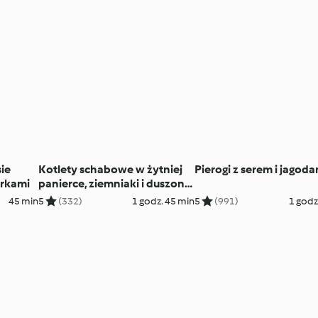
sie
Kotlety schabowe w żytniej
Pierogi z serem i jagoda
rkami
panierce, ziemniaki i duszona
młoda kapusta
45 min
5
(332)
1 godz. 45 min
5
(991)
1 godz