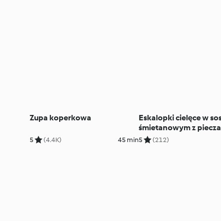
Zupa koperkowa
Eskalopki cielęce w so
śmietanowym z piecza
5
(4.4K)
45 min
5
(212)