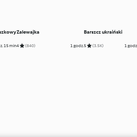
szkowy
Zalewajka
Barszcz ukraiński
z. 15 min
4
(840)
1 godz.
5
(3.5K)
1 godz