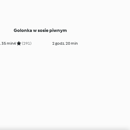
Golonka w sosie piwnym
. 35 min
4
(291)
2 godz. 20 min