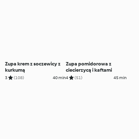
Zupa krem z soczewicy z
Zupa pomidorowa z
kurkumą
ciecierzycą i kaftami
3
(108)
40 min
4
(51)
45 min