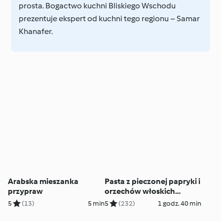
prosta. Bogactwo kuchni Bliskiego Wschodu
prezentuje ekspert od kuchni tego regionu – Samar
Khanafer.
Arabska mieszanka
Pasta z pieczonej papryki i
przypraw
orzechów włoskich
(Muhammara)
5
(13)
5 min
5
(232)
1 godz. 40 min