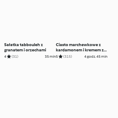
Sałatka tabbouleh z
Ciasto marchewkowe z
granatem i orzechami
kardamonem i kremem z
tahini
4
(31)
35 min
5
(315)
4 godz. 45 min