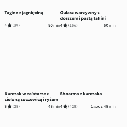
Tagine z jagnięciną
Gulasz warzywny z
dorszem i pastą tahini
4
(39)
50 min
4
(156)
50 min
Kurczak w za'atarze z
Shoarma z kurczaka
zieloną soczewicą i ryżem
3
(25)
45 min
4
(428)
1 godz. 45 min