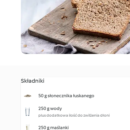
Składniki
50 g słonecznika łuskanego
250 g wody
plus dodatkowa ilość do zwilżenia dłoni
250 g maślanki