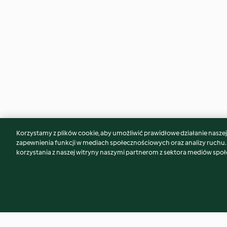
Korzystamy z plików cookie, aby umożliwić prawidłowe działanie naszej w
Może spodoba Ci się również...
zapewnienia funkcji w mediach społecznościowych oraz analizy ruchu
korzystania z naszej witryny naszymi partnerom z sektora mediów spo