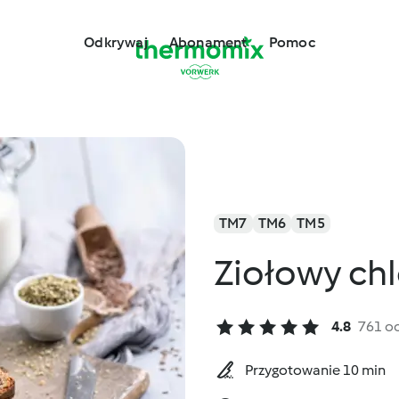
Odkrywaj
Abonament
Pomoc
TM7
TM6
TM5
Ziołowy chl
4.8
761 o
Przygotowanie 10 min