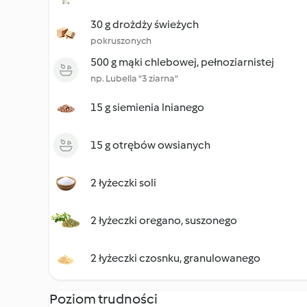
30 g drożdży świeżych
pokruszonych
500 g mąki chlebowej, pełnoziarnistej
np. Lubella "3 ziarna"
15 g siemienia lnianego
15 g otrębów owsianych
2 łyżeczki soli
2 łyżeczki oregano, suszonego
2 łyżeczki czosnku, granulowanego
Poziom trudności