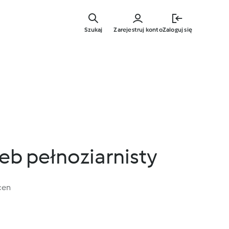
Przejdź
do
Szukaj
Zarejestruj konto
Zaloguj się
głównej
treści
eb pełnoziarnisty
cen