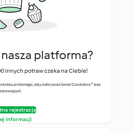
 nasza platforma?
00 innych potraw czeka na Ciebie!
ego okresu próbnego, aby odkrywać świat Cookidoo® bez
obowiązań.
tna rejestracja
ej informacji