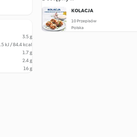
KOLACJA
10 Przepisów
Polska
3.5 g
.5 kJ / 84.4 kcal
1.7 g
2.4 g
16 g