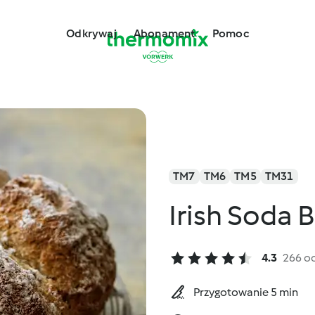
Odkrywaj
Abonament
Pomoc
TM7
TM6
TM5
TM31
Irish Soda 
4.3
266 o
Przygotowanie 5 min