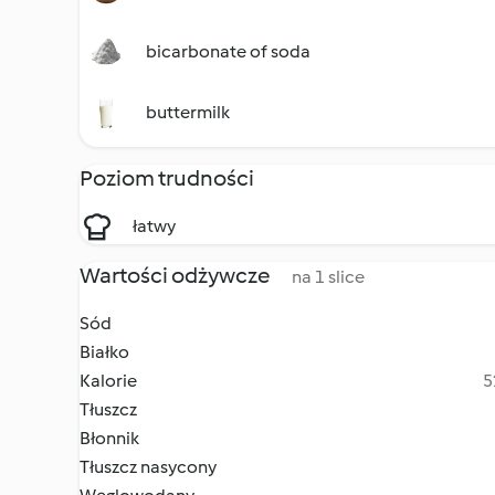
bicarbonate of soda
buttermilk
Poziom trudności
łatwy
Wartości odżywcze
na 1 slice
Sód
Białko
Kalorie
5
Tłuszcz
Błonnik
Tłuszcz nasycony