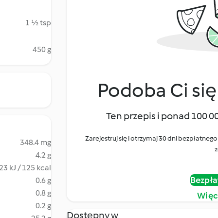
1 ½ tsp
450 g
Podoba Ci się
Ten przepis i ponad 100 0
Zarejestruj się i otrzymaj 30 dni bezpłatn
348.4 mg
z
4.2 g
23 kJ / 125 kcal
Bezpła
0.6 g
0.8 g
Więc
0.2 g
Dostępny w