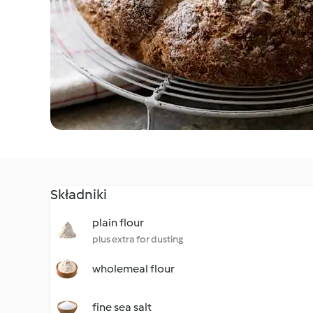
Składniki
plain flour
plus extra for dusting
wholemeal flour
fine sea salt