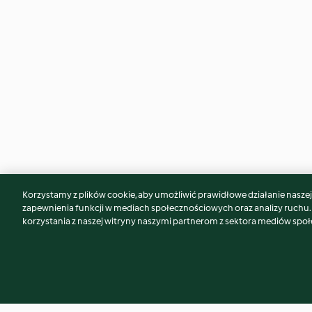
Korzystamy z plików cookie, aby umożliwić prawidłowe działanie naszej w
Może spodoba Ci się również...
zapewnienia funkcji w mediach społecznościowych oraz analizy ruchu
korzystania z naszej witryny naszymi partnerom z sektora mediów spo