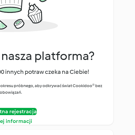
 nasza platforma?
00 innych potraw czeka na Ciebie!
ego okresu próbnego, aby odkrywać świat Cookidoo® bez
obowiązań.
tna rejestracja
ej informacji