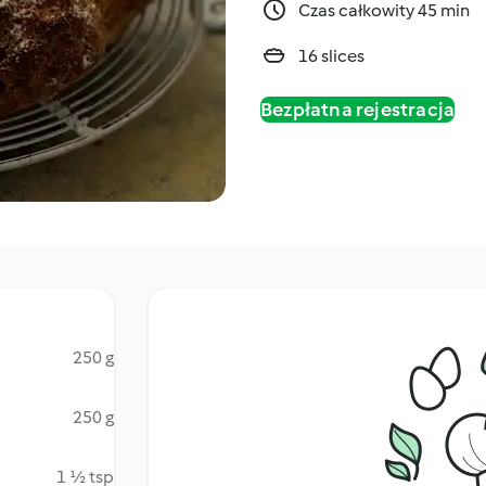
Czas całkowity 45 min
16 slices
Bezpłatna rejestracja
250 g
250 g
1 ½ tsp