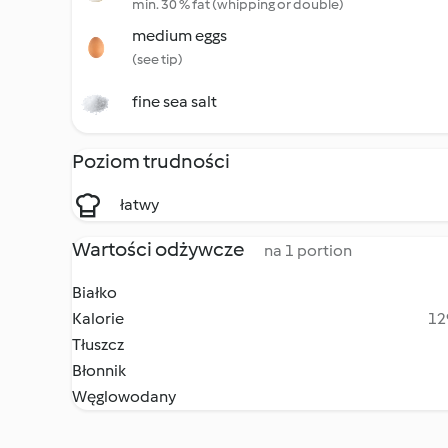
min. 30 % fat (whipping or double)
medium eggs
(see tip)
fine sea salt
Poziom trudności
łatwy
Wartości odżywcze
na 1 portion
Białko
Kalorie
12
Tłuszcz
Błonnik
Węglowodany