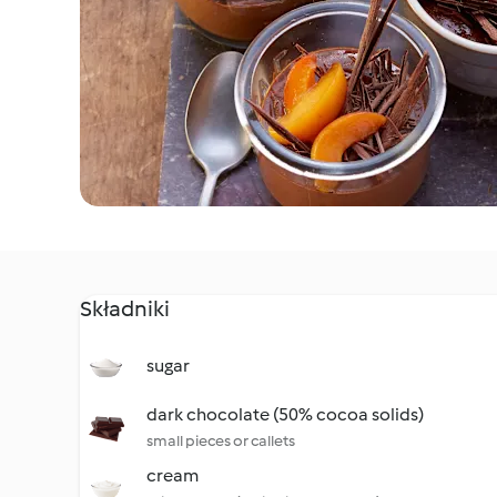
Składniki
sugar
dark chocolate (50% cocoa solids)
small pieces or callets
cream