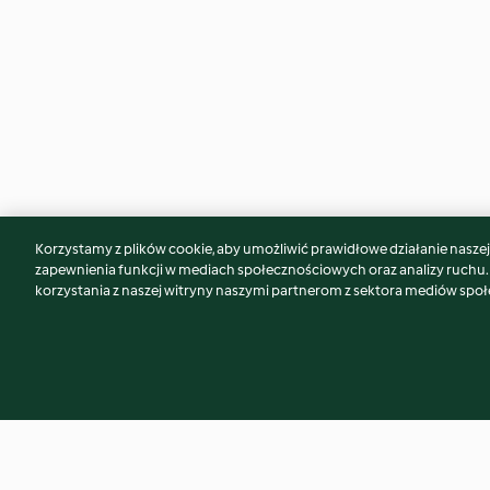
Korzystamy z plików cookie, aby umożliwić prawidłowe działanie naszej w
Może spodoba Ci się również...
zapewnienia funkcji w mediach społecznościowych oraz analizy ruchu
korzystania z naszej witryny naszymi partnerom z sektora mediów spo