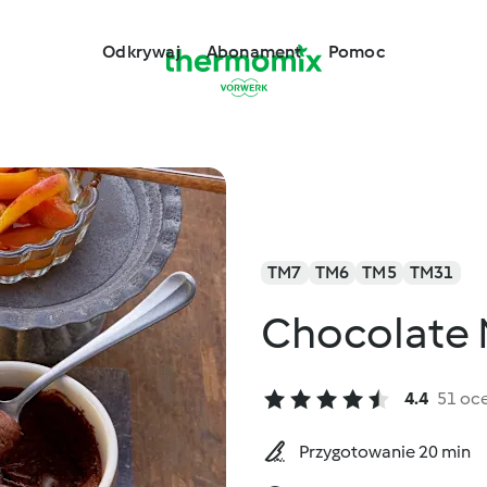
Odkrywaj
Abonament
Pomoc
TM7
TM6
TM5
TM31
Chocolate
4.4
51 oc
Przygotowanie 20 min