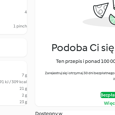
4
1 pinch
Podoba Ci się
Ten przepis i ponad 100 0
Zarejestruj się i otrzymaj 30 dni bezpłatn
7 g
z
91 kJ / 309 kcal
21 g
Bezpła
2 g
23 g
Więc
Dostępny w