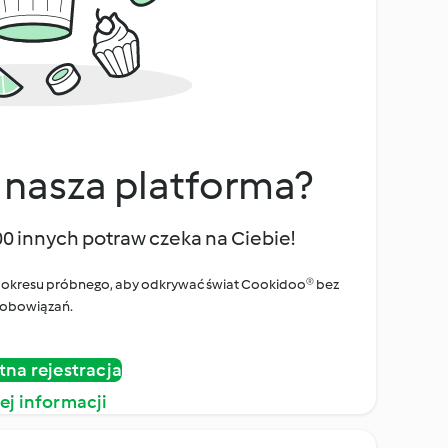
 nasza platforma?
00 innych potraw czeka na Ciebie!
ego okresu próbnego, aby odkrywać świat Cookidoo® bez
obowiązań.
tna rejestracja
ej informacji