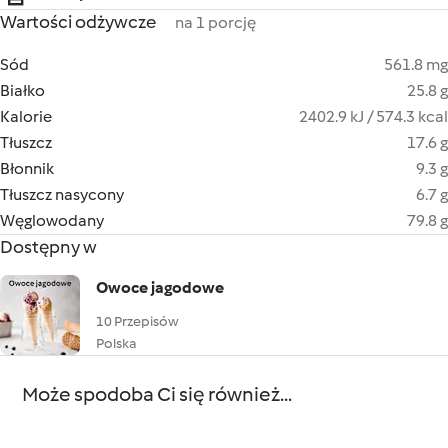
Wartości odżywcze
na 1 porcję
Sód
561.8 mg
Białko
25.8 g
Kalorie
2402.9 kJ / 574.3 kcal
Tłuszcz
17.6 g
Błonnik
9.3 g
Tłuszcz nasycony
6.7 g
Węglowodany
79.8 g
Dostępny w
Owoce jagodowe
10 Przepisów
Polska
Może spodoba Ci się również...