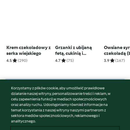
Krem czekoladowy z
Grzanki z ubijaną
Owsiane syr
serka wiejskiego
fetą, cukinią i
czekoladą (
suszonymi
cukru)
4.5
(290)
4.7
(75)
3.9
(167)
pomidorami (TM6,
TM7)
Korzystamy z plików cookie, aby umożliwić prawidłowe
© Copyright 2026
działanie naszej witryny, personalizowanie treści i reklam, w
celu zapewnienia funkcji w mediach społecznościowych
Warunki korzystania
oraz analizy ruchu. Udostępniamy również informacje na
Polityka prywatności
temat korzystania z naszej witryny naszymi partnerom z
Disclaimer
sektora mediów społecznościowych, reklamowego i
analitycznego.
Znak wydawcy