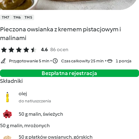
TM7
TM6
TM5
Pieczona owsianka z kremem pistacjowym i
malinami
4.6
86 ocen
Przygotowanie 5 min
Czas całkowity 25 min
1 porcja
Bezpłatna rejestracja
Składniki
olej
do natłuszczenia
50 g malin, świeżych
50 g malin, mrożonych
50 g płatków owsianych, górskich