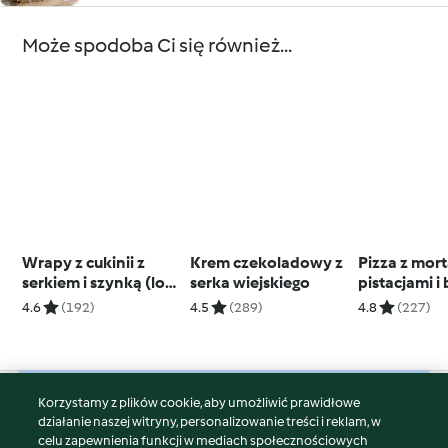
Może spodoba Ci się również...
Wrapy z cukinii z
Krem czekoladowy z
Pizza z mort
serkiem i szynką (low
serka wiejskiego
pistacjami i
carb)
4.6
(192)
4.5
(289)
4.8
(227)
Korzystamy z plików cookie, aby umożliwić prawidłowe
© Copyright 2026
działanie naszej witryny, personalizowanie treści i reklam, w
celu zapewnienia funkcji w mediach społecznościowych
Warunki korzystania