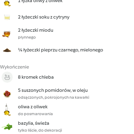
1 łyżka oliwy z oliwek
2 łyżeczki soku z cytryny
2 łyżeczki miodu
płynnego
¼ łyżeczki pieprzu czarnego, mielonego
Wykończenie
8 kromek chleba
5 suszonych pomidorów, w oleju
odsączonych, pokrojonych na kawałki
oliwa z oliwek
do posmarowania
bazylia, świeża
tylko liście, do dekoracji