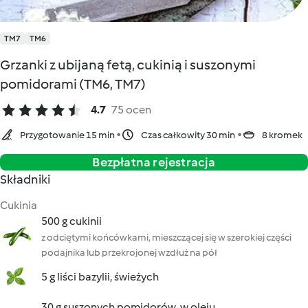
TM7
TM6
Grzanki z ubijaną fetą, cukinią i suszonymi
pomidorami (TM6, TM7)
4.7
75 ocen
Przygotowanie 15 min
Czas całkowity 30 min
8 kromek
Bezpłatna rejestracja
Składniki
Cukinia
500 g cukinii
z odciętymi końcówkami, mieszczącej się w szerokiej części
podajnika lub przekrojonej wzdłuż na pół
5 g liści bazylii, świeżych
30 g suszonych pomidorów, w oleju