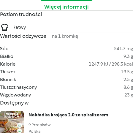
Więcej informacji
Poziom trudności
łatwy
Wartości odżywcze
na 1 kromkę
Sód
541.7 mg
Białko
9.3 g
Kalorie
1247.9 kJ / 298.3 kcal
Tłuszcz
19.5 g
Błonnik
2.5 g
Tłuszcz nasycony
8.6 g
Węglowodany
23 g
Dostępny w
Nakładka krojąca 2.0 ze spiralizerem
9 Przepisów
Polska