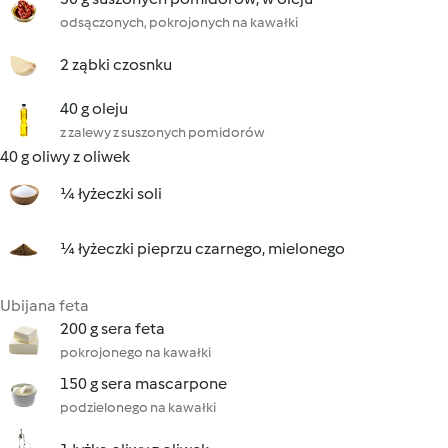
odsączonych, pokrojonych na kawałki
2 ząbki czosnku
40 g oleju
z zalewy z suszonych pomidorów
40 g oliwy z oliwek
¼ łyżeczki soli
¼ łyżeczki pieprzu czarnego, mielonego
Ubijana feta
200 g sera feta
pokrojonego na kawałki
150 g sera mascarpone
podzielonego na kawałki