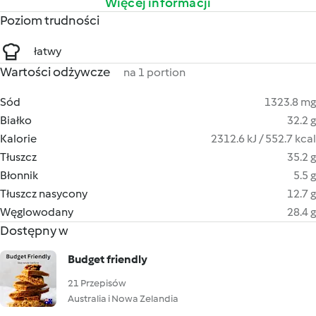
Więcej informacji
Poziom trudności
łatwy
Wartości odżywcze
na 1 portion
Sód
1323.8 mg
Białko
32.2 g
Kalorie
2312.6 kJ / 552.7 kcal
Tłuszcz
35.2 g
Błonnik
5.5 g
Tłuszcz nasycony
12.7 g
Węglowodany
28.4 g
Dostępny w
Budget friendly
21 Przepisów
Australia i Nowa Zelandia