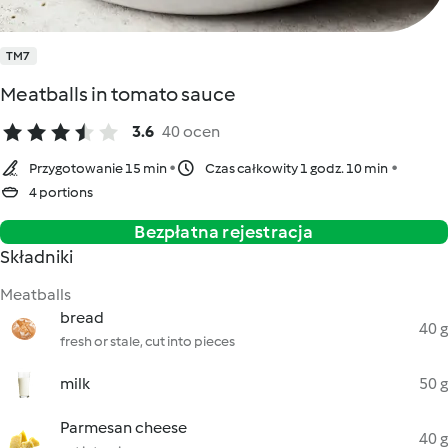
TM7
Meatballs in tomato sauce
3.6
40 ocen
Przygotowanie 15 min
Czas całkowity 1 godz. 10 min
4 portions
Bezpłatna rejestracja
Składniki
Meatballs
bread
40 g
fresh or stale, cut into pieces
milk
50 g
Parmesan cheese
40 g