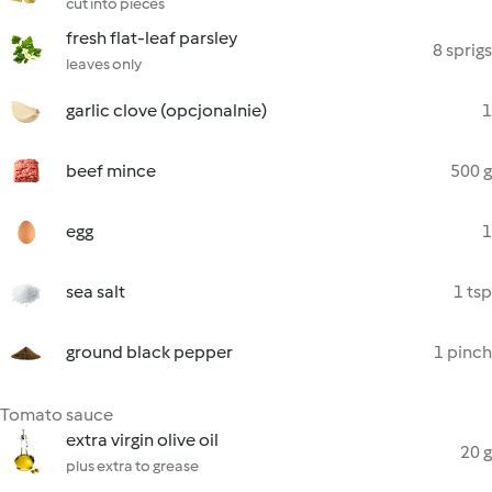
cut into pieces
fresh flat-leaf parsley
8 sprigs
leaves only
garlic clove (opcjonalnie)
1
beef mince
500 g
egg
1
sea salt
1 tsp
ground black pepper
1 pinch
Tomato sauce
extra virgin olive oil
20 g
plus extra to grease