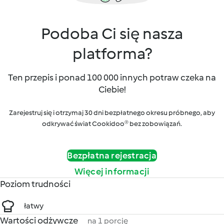
Podoba Ci się nasza
platforma?
Ten przepis i ponad 100 000 innych potraw czeka na
Ciebie!
Zarejestruj się i otrzymaj 30 dni bezpłatnego okresu próbnego, aby
odkrywać świat Cookidoo® bez zobowiązań.
Bezpłatna rejestracja
Więcej informacji
Poziom trudności
łatwy
Wartości odżywcze
na 1 porcję