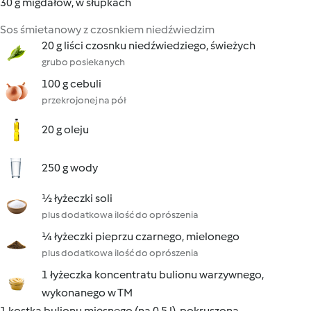
30 g migdałów, w słupkach
Sos śmietanowy z czosnkiem niedźwiedzim
20 g liści czosnku niedźwiedziego, świeżych
grubo posiekanych
100 g cebuli
przekrojonej na pół
20 g oleju
250 g wody
½ łyżeczki soli
plus dodatkowa ilość do oprószenia
¼ łyżeczki pieprzu czarnego, mielonego
plus dodatkowa ilość do oprószenia
1 łyżeczka koncentratu bulionu warzywnego,
wykonanego w TM
1 kostka bulionu mięsnego (na 0,5 l), pokruszona