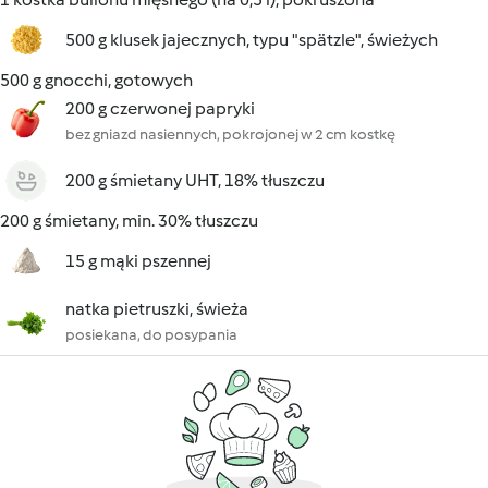
500 g klusek jajecznych, typu "spätzle", świeżych
500 g gnocchi, gotowych
200 g czerwonej papryki
bez gniazd nasiennych, pokrojonej w 2 cm kostkę
200 g śmietany UHT, 18% tłuszczu
200 g śmietany, min. 30% tłuszczu
15 g mąki pszennej
natka pietruszki, świeża
posiekana, do posypania