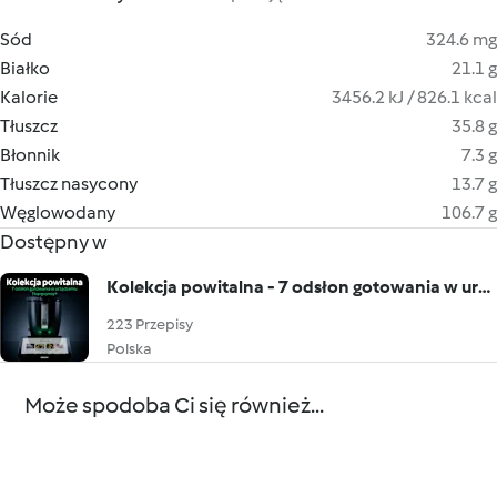
Sód
324.6 mg
Białko
21.1 g
Kalorie
3456.2 kJ / 826.1 kcal
Tłuszcz
35.8 g
Błonnik
7.3 g
Tłuszcz nasycony
13.7 g
Węglowodany
106.7 g
Dostępny w
Kolekcja powitalna - 7 odsłon gotowania w urządzeniu Thermomix®
223 Przepisy
Polska
Może spodoba Ci się również...