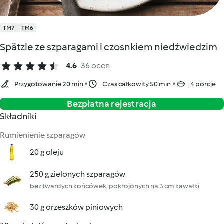
TM7
TM6
Spätzle ze szparagami i czosnkiem niedźwiedzim
4.6
36 ocen
Przygotowanie 20 min
Czas całkowity 50 min
4 porcje
Bezpłatna rejestracja
Składniki
Rumienienie szparagów
20 g oleju
250 g zielonych szparagów
bez twardych końcówek, pokrojonych na 3 cm kawałki
30 g orzeszków piniowych