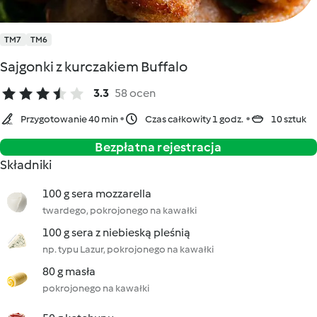
TM7
TM6
Sajgonki z kurczakiem Buffalo
3.3
58 ocen
Przygotowanie 40 min
Czas całkowity 1 godz.
10 sztuk
Bezpłatna rejestracja
Składniki
100 g sera mozzarella
twardego, pokrojonego na kawałki
100 g sera z niebieską pleśnią
np. typu Lazur, pokrojonego na kawałki
80 g masła
pokrojonego na kawałki