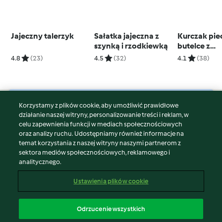
Jajeczny talerzyk
Sałatka jajeczna z
Kurczak pie
szynką i rzodkiewką
butelce z
ziemniakam
4.8
(23)
4.5
(32)
4.1
(38)
Korzystamy z plików cookie, aby umożliwić prawidłowe
© Copyright 2026
działanie naszej witryny, personalizowanie treści i reklam, w
celu zapewnienia funkcji w mediach społecznościowych
Warunki korzystania
oraz analizy ruchu. Udostępniamy również informacje na
Polityka prywatności
temat korzystania z naszej witryny naszymi partnerom z
Disclaimer
sektora mediów społecznościowych, reklamowego i
analitycznego.
Znak wydawcy
Pliki cookie
Ustawienia plików cookie
Zgłoś treść
Odstąp od umowy
Odrzucenie wszystkich
Oświadczenie o dostępności