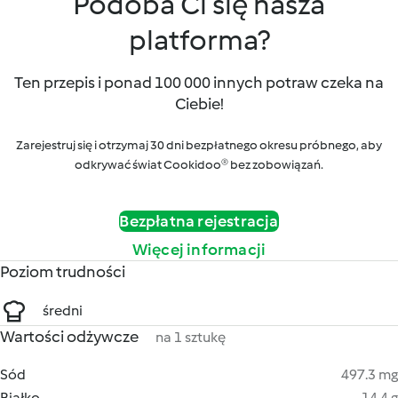
Podoba Ci się nasza
platforma?
Ten przepis i ponad 100 000 innych potraw czeka na
Ciebie!
Zarejestruj się i otrzymaj 30 dni bezpłatnego okresu próbnego, aby
odkrywać świat Cookidoo® bez zobowiązań.
Bezpłatna rejestracja
Więcej informacji
Poziom trudności
średni
Wartości odżywcze
na 1 sztukę
Sód
497.3 mg
Białko
14.4 g