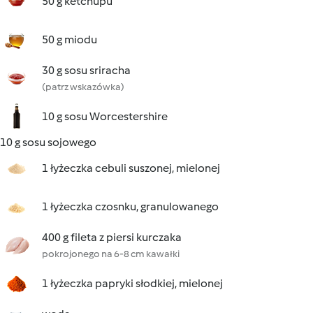
50 g ketchupu
50 g miodu
30 g sosu sriracha
(patrz wskazówka)
10 g sosu Worcestershire
10 g sosu sojowego
1 łyżeczka cebuli suszonej, mielonej
1 łyżeczka czosnku, granulowanego
400 g fileta z piersi kurczaka
pokrojonego na 6-8 cm kawałki
1 łyżeczka papryki słodkiej, mielonej