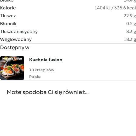
Kalorie
1404 kJ / 335.6 kcal
Tłuszcz
22.9 g
Błonnik
0.5 g
Tłuszcz nasycony
8.3 g
Węglowodany
18.3 g
Dostępny w
Kuchnia fusion
10 Przepisów
Polska
Może spodoba Ci się również...