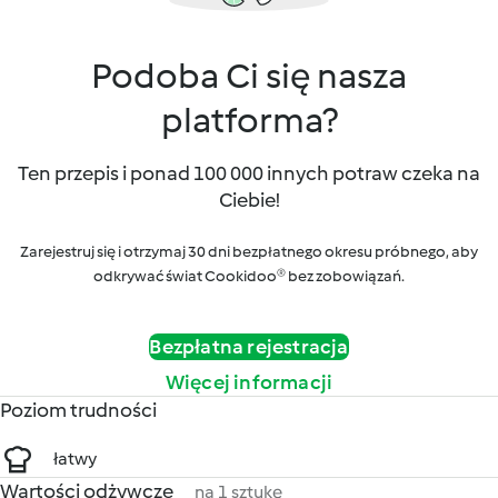
Podoba Ci się nasza
platforma?
Ten przepis i ponad 100 000 innych potraw czeka na
Ciebie!
Zarejestruj się i otrzymaj 30 dni bezpłatnego okresu próbnego, aby
odkrywać świat Cookidoo® bez zobowiązań.
Bezpłatna rejestracja
Więcej informacji
Poziom trudności
łatwy
Wartości odżywcze
na 1 sztukę