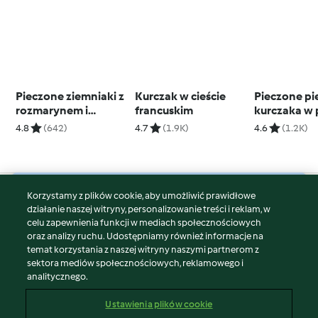
Pieczone ziemniaki z
Kurczak w cieście
Pieczone pie
rozmarynem i
francuskim
kurczaka w 
czosnkiem
smakach z r
4.8
(642)
4.7
(1.9K)
4.6
(1.2K)
warzywami
Korzystamy z plików cookie, aby umożliwić prawidłowe
© Copyright 2026
działanie naszej witryny, personalizowanie treści i reklam, w
celu zapewnienia funkcji w mediach społecznościowych
Warunki korzystania
oraz analizy ruchu. Udostępniamy również informacje na
Polityka prywatności
temat korzystania z naszej witryny naszymi partnerom z
Disclaimer
sektora mediów społecznościowych, reklamowego i
analitycznego.
Znak wydawcy
Pliki cookie
Ustawienia plików cookie