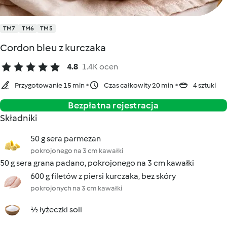
TM7
TM6
TM5
Cordon bleu z kurczaka
4.8
1.4K ocen
Przygotowanie 15 min
Czas całkowity 20 min
4 sztuki
Bezpłatna rejestracja
Składniki
50 g sera parmezan
pokrojonego na 3 cm kawałki
50 g sera grana padano, pokrojonego na 3 cm kawałki
600 g filetów z piersi kurczaka, bez skóry
pokrojonych na 3 cm kawałki
½ łyżeczki soli