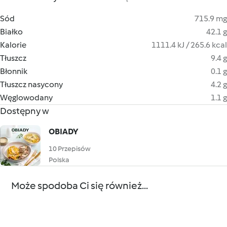
Sód
715.9 mg
Białko
42.1 g
Kalorie
1111.4 kJ / 265.6 kcal
Tłuszcz
9.4 g
Błonnik
0.1 g
Tłuszcz nasycony
4.2 g
Węglowodany
1.1 g
Dostępny w
OBIADY
10 Przepisów
Polska
Może spodoba Ci się również...