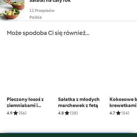
Sałatki na cały rok
11 Przepisów
Polska
Może spodoba Ci się również...
Pieczony łosoś z
Sałatka z młodych
Kokosowe b
ziemniakami i
marchewek z fetą
krewetkami
szparagami
4.9
(56)
4.8
(28)
4.7
(54)