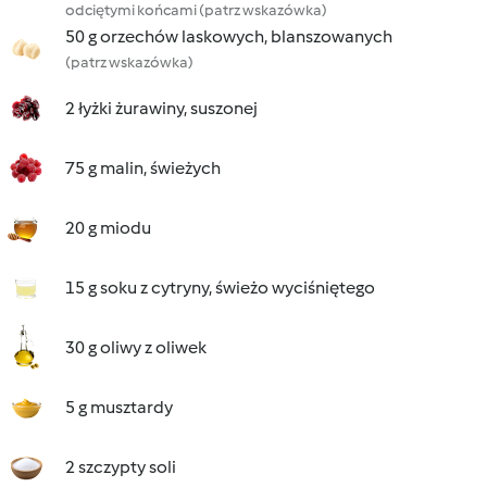
odciętymi końcami (patrz wskazówka)
50 g orzechów laskowych, blanszowanych
(patrz wskazówka)
2 łyżki żurawiny, suszonej
75 g malin, świeżych
20 g miodu
15 g soku z cytryny, świeżo wyciśniętego
30 g oliwy z oliwek
5 g musztardy
2 szczypty soli