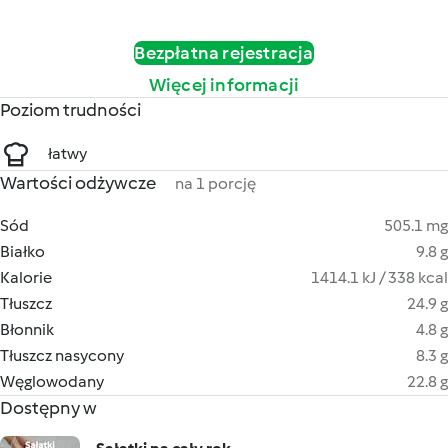
Bezpłatna rejestracja
Więcej informacji
Poziom trudności
łatwy
Wartości odżywcze
na 1 porcję
Sód
505.1 mg
Białko
9.8 g
Kalorie
1414.1 kJ / 338 kcal
Tłuszcz
24.9 g
Błonnik
4.8 g
Tłuszcz nasycony
8.3 g
Węglowodany
22.8 g
Dostępny w