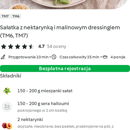
TM7
TM6
Sałatka z nektarynką i malinowym dressingiem
(TM6, TM7)
4.7
54 oceny
Przygotowanie 10 min
Czas całkowity 25 min
4 porcje
Bezpłatna rejestracja
Składniki
150 - 200 g mieszanki sałat
150 - 200 g sera halloumi
pokrojonego w 2 cm kostkę
2 nektarynki
dojrzałe, nieobrane, bez pestek, przekrojone na pół, z