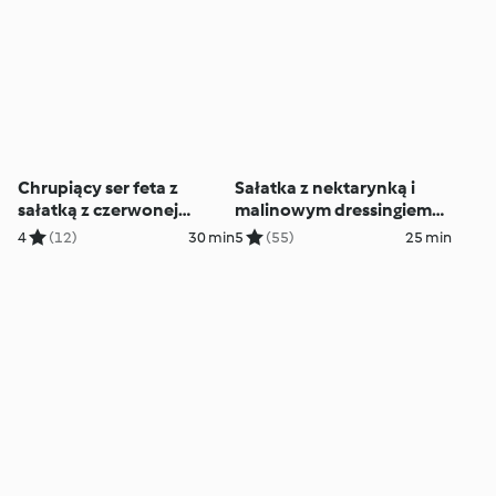
Chrupiący ser feta z
Sałatka z nektarynką i
sałatką z czerwonej
malinowym dressingiem
kapusty i jabłka
(TM6, TM7)
4
(12)
30 min
5
(55)
25 min