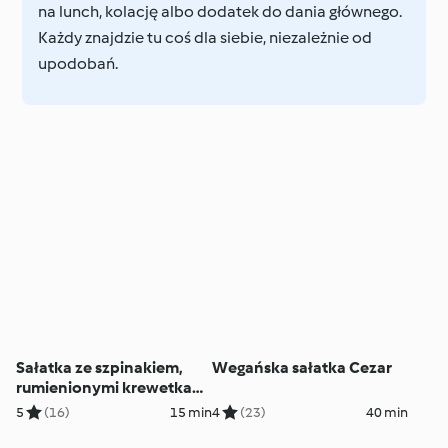
na lunch, kolację albo dodatek do dania głównego.
Każdy znajdzie tu coś dla siebie, niezależnie od
upodobań.
Sałatka ze szpinakiem,
Wegańska sałatka Cezar
rumienionymi krewetkami
i owocami
5
(16)
15 min
4
(23)
40 min