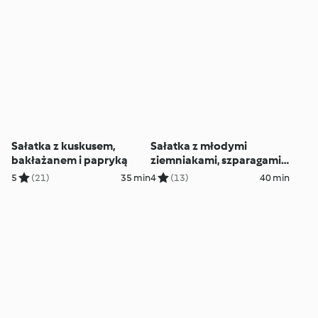
Sałatka z kuskusem,
Sałatka z młodymi
bakłażanem i papryką
ziemniakami, szparagami i
sosem koperkowym (z
5
(21)
35 min
4
(13)
40 min
osłoną noża miksującego
2.0)