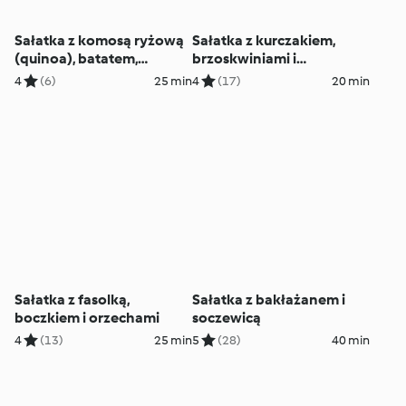
Sałatka z komosą ryżową
Sałatka z kurczakiem,
(quinoa), batatem,
brzoskwiniami i
szpinakiem i jabłkiem
orzechami
4
(6)
25 min
4
(17)
20 min
Sałatka z fasolką,
Sałatka z bakłażanem i
boczkiem i orzechami
soczewicą
4
(13)
25 min
5
(28)
40 min