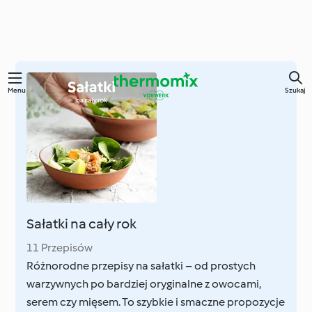
Przejdź
Menu
Szukaj
do
głównej
treści
Sałatki na cały rok
11 Przepisów
Różnorodne przepisy na sałatki – od prostych
warzywnych po bardziej oryginalne z owocami,
serem czy mięsem. To szybkie i smaczne propozycje