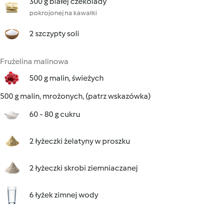
300 g białej czekolady
pokrojonej na kawałki
2 szczypty soli
Frużelina malinowa
500 g malin, świeżych
500 g malin, mrożonych, (patrz wskazówka)
60 - 80 g cukru
2 łyżeczki żelatyny w proszku
2 łyżeczki skrobi ziemniaczanej
6 łyżek zimnej wody