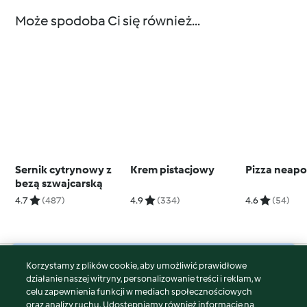
Może spodoba Ci się również...
Sernik cytrynowy z
Krem pistacjowy
Pizza neapo
bezą szwajcarską
4.7
(487)
4.9
(334)
4.6
(54)
Korzystamy z plików cookie, aby umożliwić prawidłowe
© Copyright 2026
działanie naszej witryny, personalizowanie treści i reklam, w
celu zapewnienia funkcji w mediach społecznościowych
Warunki korzystania
oraz analizy ruchu. Udostępniamy również informacje na