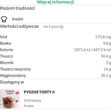
Więcej informacji
Poziom trudności
średni
Wartości odżywcze
na 1 porcję
Sód
170.8 mg
Białko
9.8 g
Kalorie
1871.6 kJ / 447.3 kcal
Tłuszcz
30.6 g
Błonnik
3 g
Tłuszcz nasycony
14 g
Węglowodany
36.2 g
Dostępny w
PYSZNE TORTY II
24 Przepisy
Polska