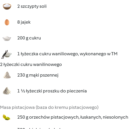
2 szczypty soli
8 jajek
200 g cukru
1 łyżeczka cukru waniliowego, wykonanego w TM
2 łyżeczki cukru wanilinowego
230 g mąki pszennej
1 ½ łyżeczki proszku do pieczenia
Masa pistacjowa (baza do kremu pistacjowego)
250 g orzechów pistacjowych, łuskanych, niesolonych