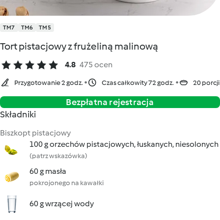
TM7
TM6
TM5
Tort pistacjowy z frużeliną malinową
4.8
475 ocen
Przygotowanie 2 godz.
Czas całkowity 72 godz.
20 porcji
Bezpłatna rejestracja
Składniki
Biszkopt pistacjowy
100 g orzechów pistacjowych, łuskanych, niesolonych
(patrz wskazówka)
60 g masła
pokrojonego na kawałki
60 g wrzącej wody