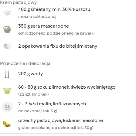
Krem pistacjowy
400 g śmietany, min. 30% tłuszczu
mocno schłodzonej
350 g sera mascarpone
schłodzonego, podzielonego na kawałki
2 opakowania fixu do bitej śmietany
Przełożenie i dekoracja
200 g wody
60 - 80 g soku z limonek, świeżo wyciśniętego
(z 2 szt. limonek)
2 - 3 łyżki malin, liofilizowanych
do dekoracji (ok. 5 g)
orzechy pistacjowe, łuskane, niesolone
grubo posiekane, do dekoracji (ok. 50 g)