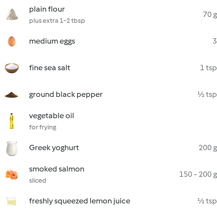
plain flour
70 g
plus extra 1-2 tbsp
medium eggs
3
fine sea salt
1 tsp
ground black pepper
½ tsp
vegetable oil
for frying
Greek yoghurt
200 g
smoked salmon
150 - 200 g
sliced
freshly squeezed lemon juice
½ tsp