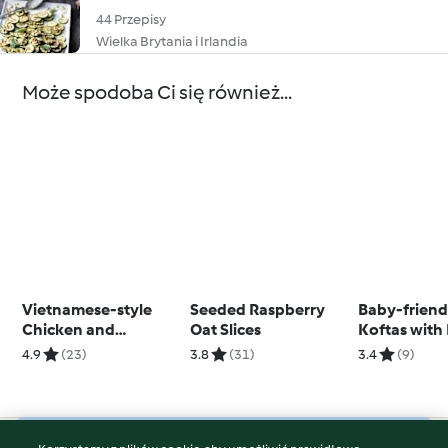
44 Przepisy
Wielka Brytania i Irlandia
Może spodoba Ci się również...
Vietnamese-style
Seeded Raspberry
Baby-frien
Chicken and
Oat Slices
Koftas with
Cabbage Salad
Couscous
4.9
(23)
3.8
(31)
3.4
(9)