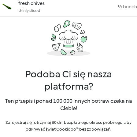
fresh chives
½ bunch
thinly sliced
Podoba Ci się nasza
platforma?
Ten przepis i ponad 100 000 innych potraw czeka na
Ciebie!
Zarejestruj się i otrzymaj 30 dni bezpłatnego okresu próbnego, aby
odkrywać świat Cookidoo® bez zobowiązań.