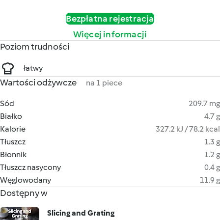
Bezpłatna rejestracja
Więcej informacji
Poziom trudności
łatwy
Wartości odżywcze
na 1 piece
Sód
209.7 mg
Białko
4.7 g
Kalorie
327.2 kJ / 78.2 kcal
Tłuszcz
1.3 g
Błonnik
1.2 g
Tłuszcz nasycony
0.4 g
Węglowodany
11.9 g
Dostępny w
Slicing and Grating