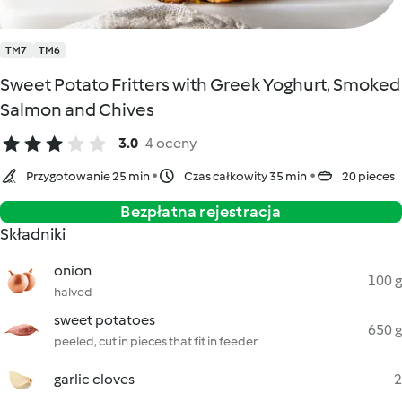
TM7
TM6
Sweet Potato Fritters with Greek Yoghurt, Smoked
Salmon and Chives
3.0
4 oceny
Przygotowanie 25 min
Czas całkowity 35 min
20 pieces
Bezpłatna rejestracja
Składniki
onion
100 g
halved
sweet potatoes
650 g
peeled, cut in pieces that fit in feeder
garlic cloves
2