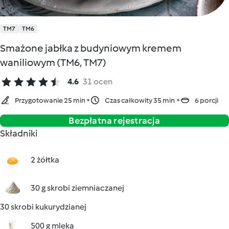
TM7
TM6
Smażone jabłka z budyniowym kremem
waniliowym (TM6, TM7)
4.6
31 ocen
Przygotowanie 25 min
Czas całkowity 35 min
6 porcji
Bezpłatna rejestracja
Składniki
2 żółtka
30 g skrobi ziemniaczanej
30 skrobi kukurydzianej
500 g mleka