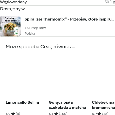
Węglowodany
50.1 g
Dostępny w
Spiralizer Thermomix® - Przepisy, które inspirują na co dzień (TM6, TM7)
13 Przepisów
Polska
Może spodoba Ci się również...
Limoncello Bellini
Gorąca biała
Chlebek maś
czekolada z matcha
kremem chant
sosem mal
4.9
(8)
4.1
(100)
4.9
(16)