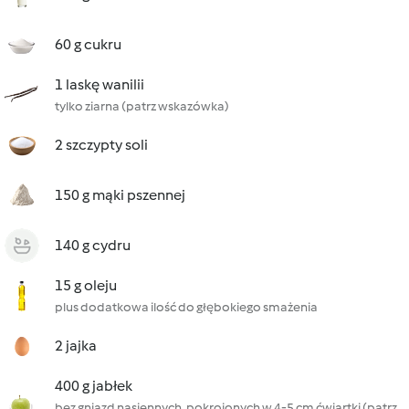
60 g cukru
1 laskę wanilii
tylko ziarna (patrz wskazówka)
2 szczypty soli
150 g mąki pszennej
140 g cydru
15 g oleju
plus dodatkowa ilość do głębokiego smażenia
2 jajka
400 g jabłek
bez gniazd nasiennych, pokrojonych w 4-5 cm ćwiartki (patrz