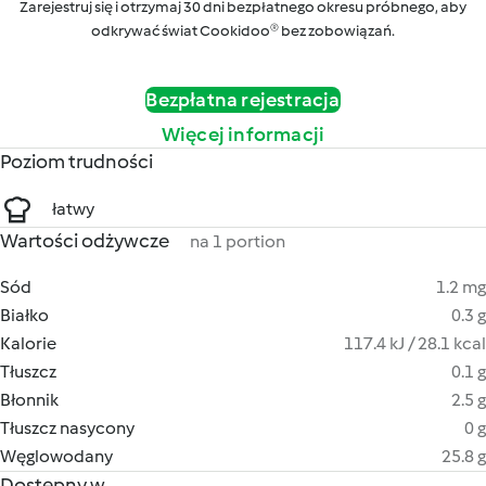
Zarejestruj się i otrzymaj 30 dni bezpłatnego okresu próbnego, aby
odkrywać świat Cookidoo® bez zobowiązań.
Bezpłatna rejestracja
Więcej informacji
Poziom trudności
łatwy
Wartości odżywcze
na 1 portion
Sód
1.2 mg
Białko
0.3 g
Kalorie
117.4 kJ / 28.1 kcal
Tłuszcz
0.1 g
Błonnik
2.5 g
Tłuszcz nasycony
0 g
Węglowodany
25.8 g
Dostępny w