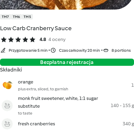
TM7
TM6
TM5
Low Carb Cranberry Sauce
4.8
4 oceny
Przygotowanie 5 min
Czas całkowity 20 min
8 portions
Bezpłatna rejestracja
Składniki
orange
1
plus extra, sliced, to garnish
monk fruit sweetener, white, 1:1 sugar
140 - 155 g
substitute
to taste
fresh cranberries
340 g