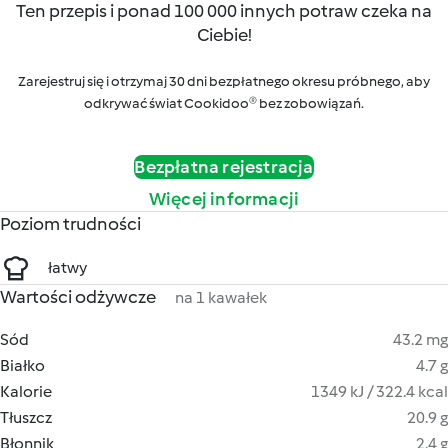
Ten przepis i ponad 100 000 innych potraw czeka na
Ciebie!
Zarejestruj się i otrzymaj 30 dni bezpłatnego okresu próbnego, aby
odkrywać świat Cookidoo® bez zobowiązań.
Bezpłatna rejestracja
Więcej informacji
Poziom trudności
łatwy
Wartości odżywcze
na 1 kawałek
Sód
43.2 mg
Białko
4.7 g
Kalorie
1349 kJ / 322.4 kcal
Tłuszcz
20.9 g
Błonnik
2.4 g