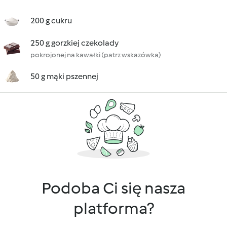
200 g cukru
250 g gorzkiej czekolady
pokrojonej na kawałki (patrz wskazówka)
50 g mąki pszennej
Podoba Ci się nasza
platforma?