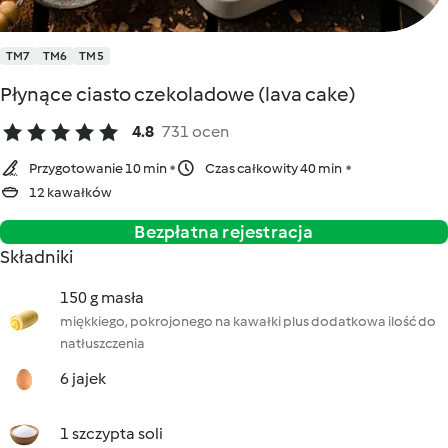
TM7
TM6
TM5
Płynące ciasto czekoladowe (lava cake)
4.8
731 ocen
Przygotowanie 10 min
Czas całkowity 40 min
12 kawałków
Bezpłatna rejestracja
Składniki
150 g masła
miękkiego, pokrojonego na kawałki plus dodatkowa ilość do
natłuszczenia
6 jajek
1 szczypta soli