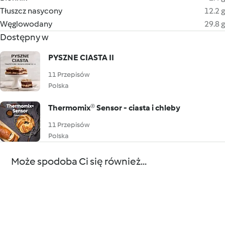
Tłuszcz nasycony
12.2 g
Węglowodany
29.8 g
Dostępny w
PYSZNE CIASTA II
11 Przepisów
Polska
Thermomix® Sensor - ciasta i chleby
11 Przepisów
Polska
Może spodoba Ci się również...