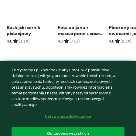
Baskijski sernik
Feta ubijana z
Pieczony na
pistacjowy
mascarpone z sosem
owocami i j
miodowym
(Dutch Baby
4.8
(1.1K)
4.7
(723)
4.8
(2.3K)
Korzystamy z plików cookie, aby umożliwić prawidłowe
© Copyright 2026
działanie naszej witryny, personalizowanie treści i reklam, w
celu zapewnienia funkcji w mediach społecznościowych
Warunki korzystania
oraz analizy ruchu. Udostępniamy również informacje na
Polityka prywatności
temat korzystania z naszej witryny naszymi partnerom z
Disclaimer
sektora mediów społecznościowych, reklamowego i
analitycznego.
Znak wydawcy
Pliki cookie
Ustawienia plików cookie
Zgłoś treść
Odstąp od umowy
Odrzucenie wszystkich