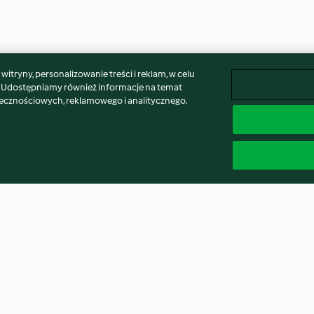
itryny, personalizowanie treści i reklam, w celu
. Udostępniamy również informacje na temat
łecznościowych, reklamowego i analitycznego.
to kakaowe
Bułki jogurtowe z suszonymi
Ciasteczka „ze 
owocami