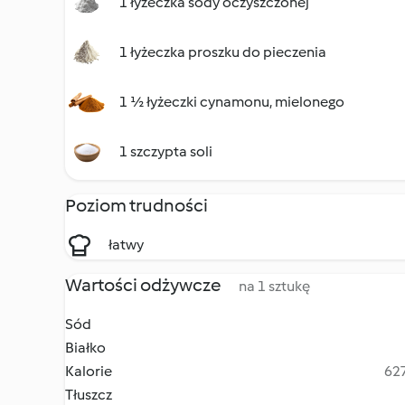
1 łyżeczka sody oczyszczonej
1 łyżeczka proszku do pieczenia
1 ½ łyżeczki cynamonu, mielonego
1 szczypta soli
Poziom trudności
łatwy
Wartości odżywcze
na 1 sztukę
Sód
Białko
Kalorie
627
Tłuszcz