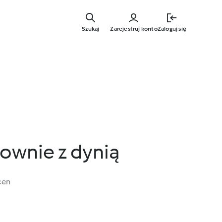
Przejdź
do
Szukaj
Zarejestruj konto
Zaloguj się
głównej
treści
ownie z dynią
cen