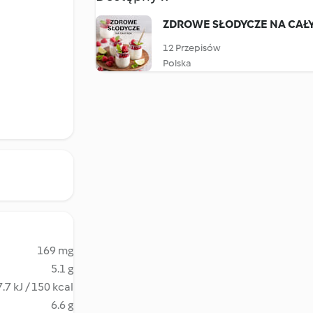
ZDROWE SŁODYCZE NA CAŁ
12 Przepisów
Polska
169 mg
5.1 g
.7 kJ / 150 kcal
6.6 g