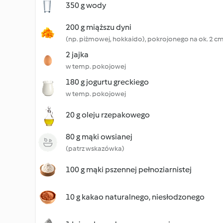
350 g wody
200 g miąższu dyni
(np. piżmowej, hokkaido), pokrojonego na ok. 2 c
2 jajka
w temp. pokojowej
180 g jogurtu greckiego
w temp. pokojowej
20 g oleju rzepakowego
80 g mąki owsianej
(patrz wskazówka)
100 g mąki pszennej pełnoziarnistej
10 g kakao naturalnego, niesłodzonego