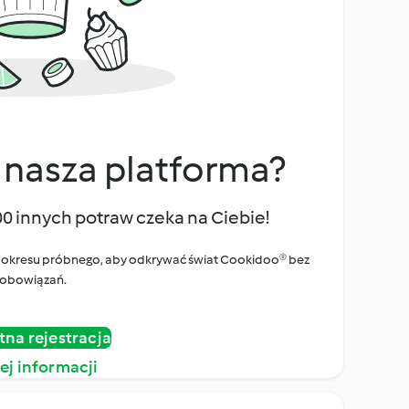
 nasza platforma?
00 innych potraw czeka na Ciebie!
ego okresu próbnego, aby odkrywać świat Cookidoo® bez
obowiązań.
tna rejestracja
ej informacji