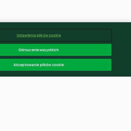
Ustawienia plików cookie
Odrzucenie wszystkich
Akceptowanie plików cookie
wszystkim”
Czekoladowe muffinki z
czerstwego pieczywa