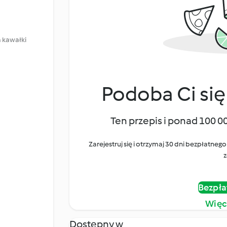
m kawałki
Podoba Ci się
Ten przepis i ponad 100 0
Zarejestruj się i otrzymaj 30 dni bezpłatn
z
Bezpła
Więc
Dostępny w