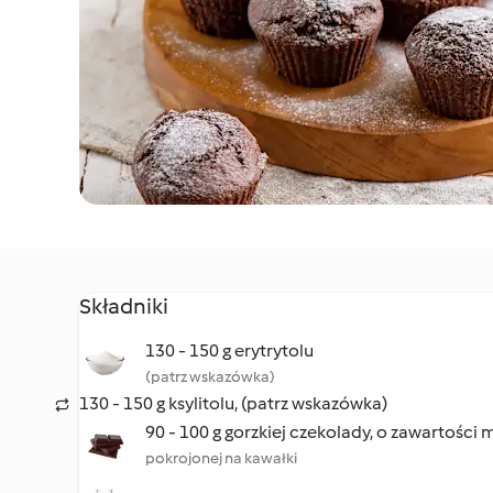
Składniki
130 - 150 g erytrytolu
(patrz wskazówka)
130 - 150 g ksylitolu, (patrz wskazówka)
90 - 100 g gorzkiej czekolady, o zawartości 
pokrojonej na kawałki