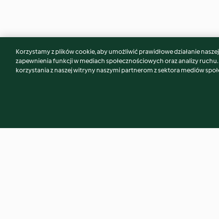
Korzystamy z plików cookie, aby umożliwić prawidłowe działanie naszej w
Może spodoba Ci się również...
zapewnienia funkcji w mediach społecznościowych oraz analizy ruchu
korzystania z naszej witryny naszymi partnerom z sektora mediów spo
Lody jagodowe z jogurtem
Bezglutenowe cias
kokosowym
z orzechami