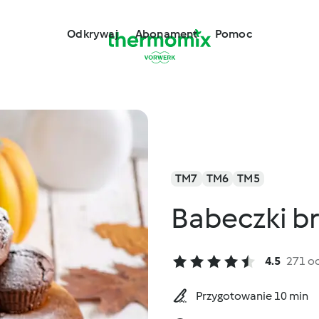
Odkrywaj
Abonament
Pomoc
TM7
TM6
TM5
Babeczki br
4.5
271 o
Przygotowanie 10 min