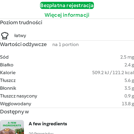
Bezpłatna rejestracja
Więcej informacji
Poziom trudności
łatwy
Wartości odżywcze
na 1 portion
Sód
2.5 mg
Białko
2.4 g
Kalorie
509.2 kJ / 121.2 kcal
Tłuszcz
5.6 g
Błonnik
3.5 g
Tłuszcz nasycony
0.9 g
Węglowodany
13.8 g
Dostępny w
A few ingredients
20 Przepisów