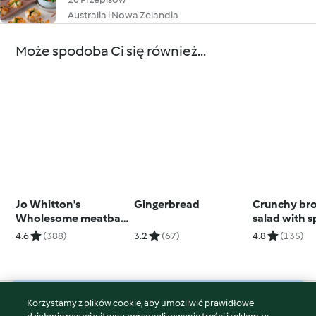
Australia i Nowa Zelandia
Może spodoba Ci się również...
Jo Whitton's
Gingerbread
Crunchy bro
Wholesome meatball
salad with 
soup
(TM6)
4.6
(388)
3.2
(67)
4.8
(135)
Korzystamy z plików cookie, aby umożliwić prawidłowe
© Copyright 2026