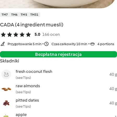
TM7
TM6
TM5
TM31
CADA (4 ingredient muesli)
5.0
166 ocen
Przygotowanie 5 min
Czas całkowity 10 min
4 portions
Bezpłatna rejestracja
Składniki
fresh coconut flesh
40 g
(see Tips)
raw almonds
40 g
(see Tips)
pitted dates
40 g
(see Tips)
apple