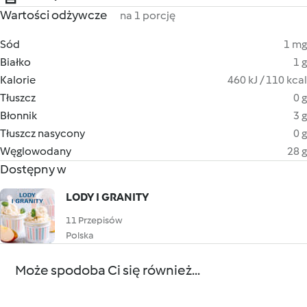
Wartości odżywcze
na 1 porcję
Sód
1 mg
Białko
1 g
Kalorie
460 kJ / 110 kcal
Tłuszcz
0 g
Błonnik
3 g
Tłuszcz nasycony
0 g
Węglowodany
28 g
Dostępny w
LODY I GRANITY
11 Przepisów
Polska
Może spodoba Ci się również...