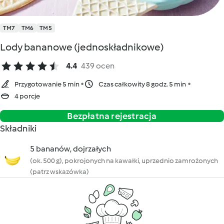
TM7
TM6
TM5
Lody bananowe (jednoskładnikowe)
4.4
439 ocen
Przygotowanie 5 min
Czas całkowity 8 godz. 5 min
4 porcje
Bezpłatna rejestracja
Składniki
5 bananów, dojrzałych
(ok. 500 g), pokrojonych na kawałki, uprzednio zamrożonych
(patrz wskazówka)