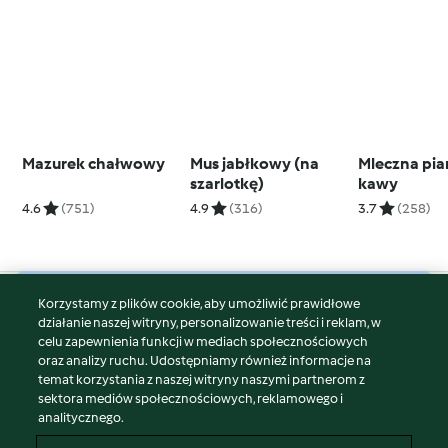
Mazurek chałwowy
Mus jabłkowy (na
Mleczna pia
szarlotkę)
kawy
4.6
(751)
4.9
(316)
3.7
(258)
Korzystamy z plików cookie, aby umożliwić prawidłowe
© Copyright 2026
działanie naszej witryny, personalizowanie treści i reklam, w
celu zapewnienia funkcji w mediach społecznościowych
Warunki korzystania
oraz analizy ruchu. Udostępniamy również informacje na
Polityka prywatności
temat korzystania z naszej witryny naszymi partnerom z
Disclaimer
sektora mediów społecznościowych, reklamowego i
analitycznego.
Znak wydawcy