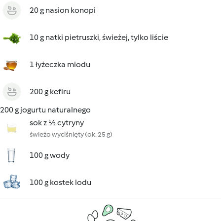
20 g nasion konopi
10 g natki pietruszki, świeżej, tylko liście
1 łyżeczka miodu
200 g kefiru
200 g jogurtu naturalnego
sok z ½ cytryny
świeżo wyciśnięty (ok. 25 g)
100 g wody
100 g kostek lodu