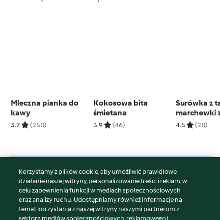
Mleczna pianka do
Kokosowa bita
Surówka z ta
kawy
śmietana
marchewki z
(TM5)
3.7
(258)
3.9
(46)
4.5
(28)
Korzystamy z plików cookie, aby umożliwić prawidłowe
© Copyright 2026
działanie naszej witryny, personalizowanie treści i reklam, w
celu zapewnienia funkcji w mediach społecznościowych
Warunki korzystania
oraz analizy ruchu. Udostępniamy również informacje na
Polityka prywatności
temat korzystania z naszej witryny naszymi partnerom z
Disclaimer
sektora mediów społecznościowych, reklamowego i