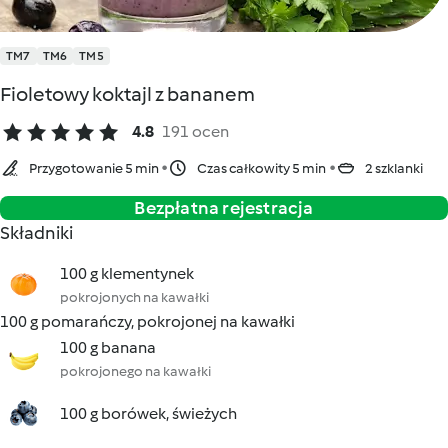
TM7
TM6
TM5
Fioletowy koktajl z bananem
4.8
191 ocen
Przygotowanie 5 min
Czas całkowity 5 min
2 szklanki
Bezpłatna rejestracja
Składniki
100 g klementynek
pokrojonych na kawałki
100 g pomarańczy, pokrojonej na kawałki
100 g banana
pokrojonego na kawałki
100 g borówek, świeżych