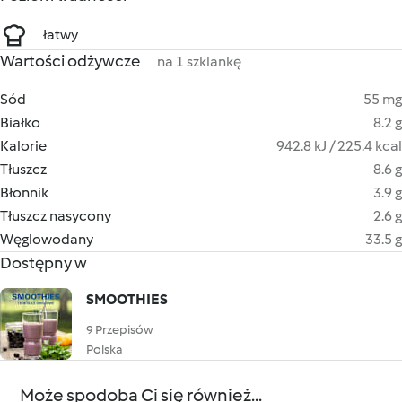
łatwy
Wartości odżywcze
na 1 szklankę
Sód
55 mg
Białko
8.2 g
Kalorie
942.8 kJ / 225.4 kcal
Tłuszcz
8.6 g
Błonnik
3.9 g
Tłuszcz nasycony
2.6 g
Węglowodany
33.5 g
Dostępny w
SMOOTHIES
9 Przepisów
Polska
Może spodoba Ci się również...