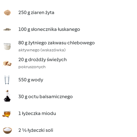
250 g ziaren żyta
100 g słonecznika łuskanego
80 g żytniego zakwasu chlebowego
aktywnego (wskazówka)
20 g drożdży świeżych
pokruszonych
550 g wody
30 g octu balsamicznego
1 łyżeczka miodu
2 ½ łyżeczki soli