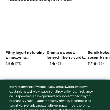
Pitny jogurt naturalny
Krem z owoców
Sernik koko
w naczyniu
leśnych (berry curd)
sosem kar
miksującym
– 700 g
4.8
(73)
4.4
(23)
3.7
(99)
Korzystamy z plików cookie, aby umożliwić prawidłowe
© Copyright 2026
działanie naszej witryny, personalizowanie treści i reklam, w
celu zapewnienia funkcji w mediach społecznościowych
Warunki korzystania
oraz analizy ruchu. Udostępniamy również informacje na
Polityka prywatności
temat korzystania z naszej witryny naszymi partnerom z