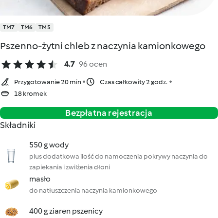
TM7
TM6
TM5
Pszenno-żytni chleb z naczynia kamionkowego
4.7
96 ocen
Przygotowanie 20 min
Czas całkowity 2 godz.
18 kromek
Bezpłatna rejestracja
Składniki
550 g wody
plus dodatkowa ilość do namoczenia pokrywy naczynia do
zapiekania i zwilżenia dłoni
masło
do natłuszczenia naczynia kamionkowego
400 g ziaren pszenicy