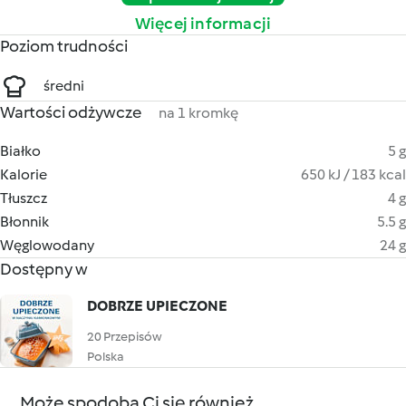
Więcej informacji
Poziom trudności
średni
Wartości odżywcze
na 1 kromkę
Białko
5 g
Kalorie
650 kJ / 183 kcal
Tłuszcz
4 g
Błonnik
5.5 g
Węglowodany
24 g
Dostępny w
DOBRZE UPIECZONE
20 Przepisów
Polska
Może spodoba Ci się również...