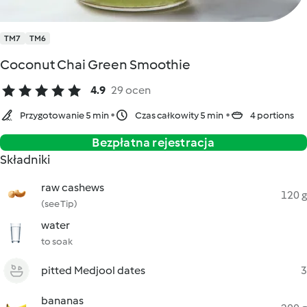
TM7
TM6
Coconut Chai Green Smoothie
4.9
29 ocen
Przygotowanie 5 min
Czas całkowity 5 min
4 portions
Bezpłatna rejestracja
Składniki
raw cashews
120 g
(see Tip)
water
to soak
pitted Medjool dates
3
bananas