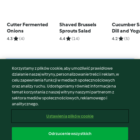
Cutter Fermented
Shaved Brussels
Cucumber S
Onions
Sprouts Salad
Dill and Yog
Dressing (T
4.3
(4)
4.4
(14)
4.2
(5)
Korzystamy z plików cookie, aby umożliwić prawidłowe
© Copyright 2026
działanie naszej witryny, personalizowanie treści i reklam, w
celu zapewnienia funkcji w mediach społecznościowych
Warunki korzystania
oraz analizy ruchu. Udostępniamy również informacje na
Polityka prywatności
temat korzystania z naszej witryny naszymi partnerom z
Disclaimer
sektora mediów społecznościowych, reklamowego i
analitycznego.
Znak wydawcy
Pliki cookie
Ustawienia plików cookie
Zgłoś treść
Odstąp od umowy
Odrzucenie wszystkich
Oświadczenie o dostępności