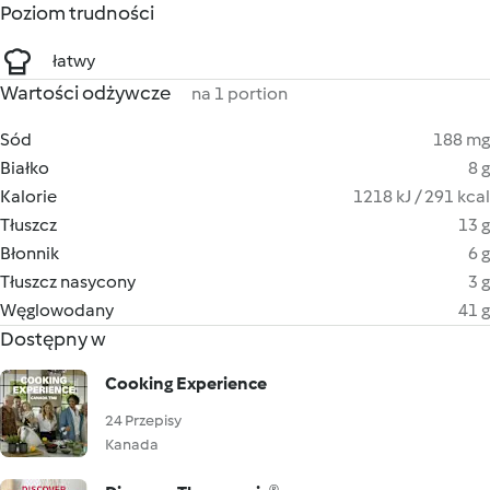
Poziom trudności
łatwy
Wartości odżywcze
na 1 portion
Sód
188 mg
Białko
8 g
Kalorie
1218 kJ / 291 kcal
Tłuszcz
13 g
Błonnik
6 g
Tłuszcz nasycony
3 g
Węglowodany
41 g
Dostępny w
Cooking Experience
24 Przepisy
Kanada