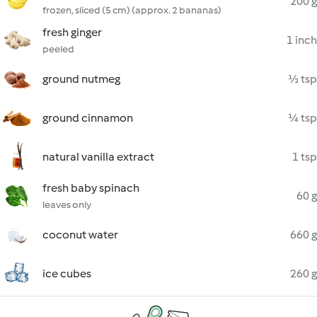
200 g
frozen, sliced (5 cm) (approx. 2 bananas)
fresh ginger
1 inch
peeled
ground nutmeg
½ tsp
ground cinnamon
¼ tsp
natural vanilla extract
1 tsp
fresh baby spinach
60 g
leaves only
coconut water
660 g
ice cubes
260 g