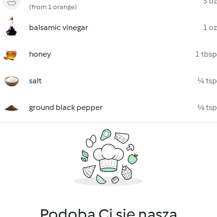
3 oz
(from 1 orange)
balsamic vinegar
1 oz
honey
1 tbsp
salt
¼ tsp
ground black pepper
⅛ tsp
Podoba Ci się nasza