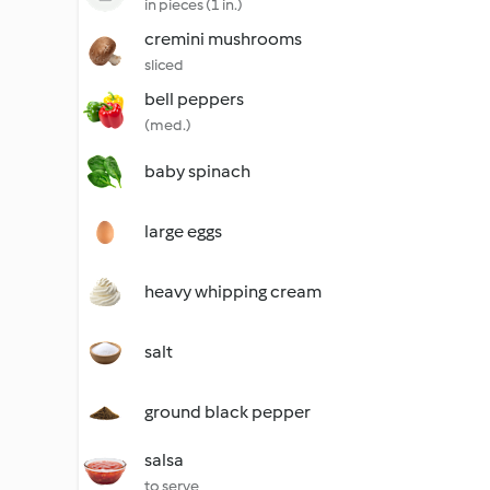
in pieces (1 in.)
cremini mushrooms
sliced
bell peppers
(med.)
baby spinach
large eggs
heavy whipping cream
salt
ground black pepper
salsa
to serve