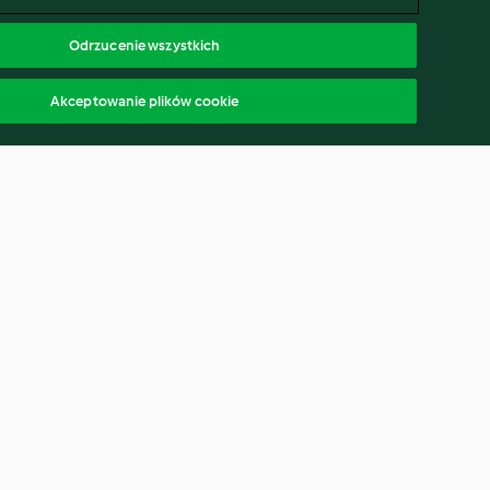
Odrzucenie wszystkich
Akceptowanie plików cookie
reakfast
Beef and Apple Cabbage Rolls
4.4
(28)