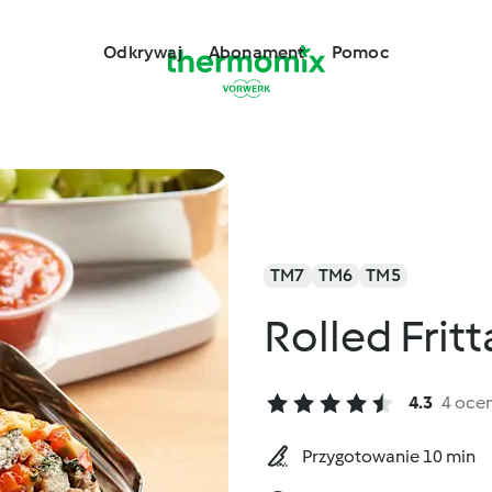
Odkrywaj
Abonament
Pomoc
TM7
TM6
TM5
Rolled Fritt
4.3
4 oce
Przygotowanie 10 min