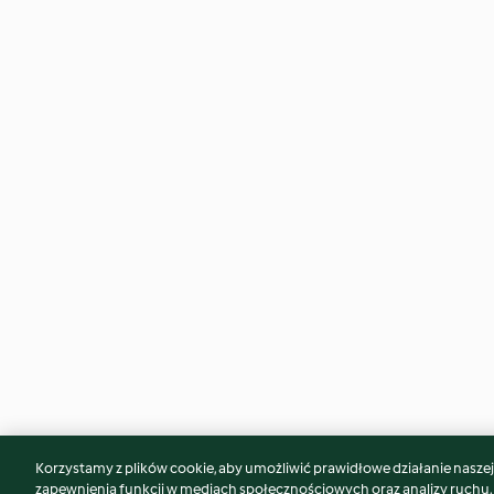
Korzystamy z plików cookie, aby umożliwić prawidłowe działanie naszej w
Może spodoba Ci się również...
zapewnienia funkcji w mediach społecznościowych oraz analizy ruchu