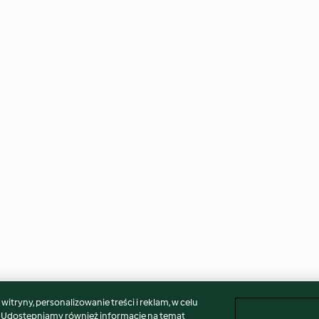
itryny, personalizowanie treści i reklam, w celu
. Udostępniamy również informacje na temat