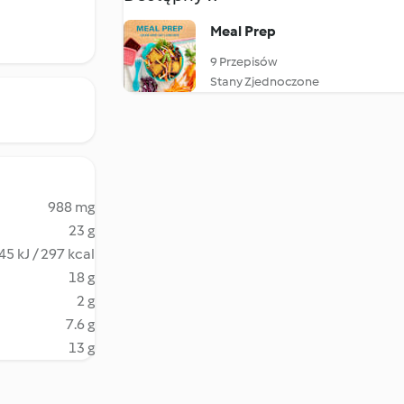
Meal Prep
9 Przepisów
Stany Zjednoczone
988 mg
23 g
45 kJ / 297 kcal
18 g
2 g
7.6 g
13 g