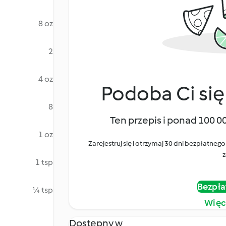
8 oz
2
4 oz
Podoba Ci się
8
Ten przepis i ponad 100 0
1 oz
Zarejestruj się i otrzymaj 30 dni bezpłatn
z
1 tsp
Bezpła
¼ tsp
Więc
Dostępny w