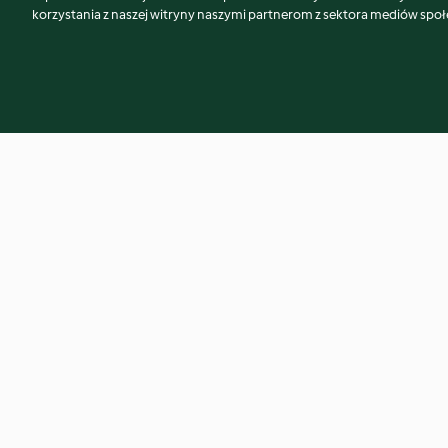
korzystania z naszej witryny naszymi partnerom z sektora mediów spo
Maple Glazed Chicken with
Layered Mexican D
Acorn Squash and Rice
4.3
(20)
4.3
(15)
© Copyright 2026