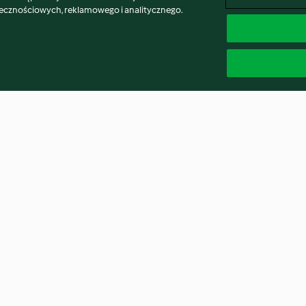
łecznościowych, reklamowego i analitycznego.
ip
Monster Mash with Black
Paleo Sausage B
Sesame Crackers
Biscuits
4.7
(3)
4.8
(4)