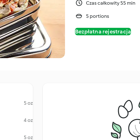
Czas całkowity 55 min
5 portions
Bezpłatna rejestracja
5 oz
4 oz
5 oz