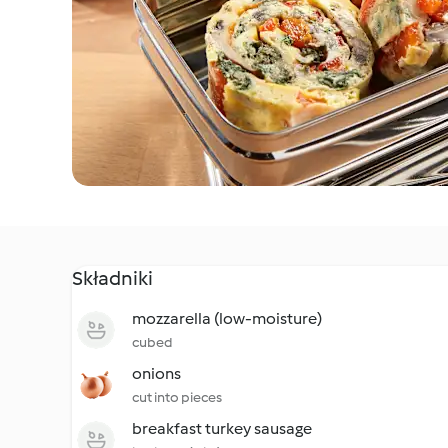
Składniki
mozzarella (low-moisture)
cubed
onions
cut into pieces
breakfast turkey sausage