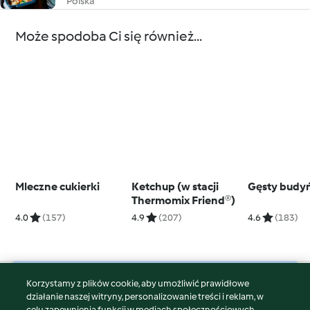
Polska
Może spodoba Ci się również...
Mleczne cukierki
Ketchup (w stacji
Gęsty budyń
Thermomix Friend®)
4.0
(157)
4.9
(207)
4.6
(183)
Korzystamy z plików cookie, aby umożliwić prawidłowe
© Copyright 2026
działanie naszej witryny, personalizowanie treści i reklam, w
celu zapewnienia funkcji w mediach społecznościowych