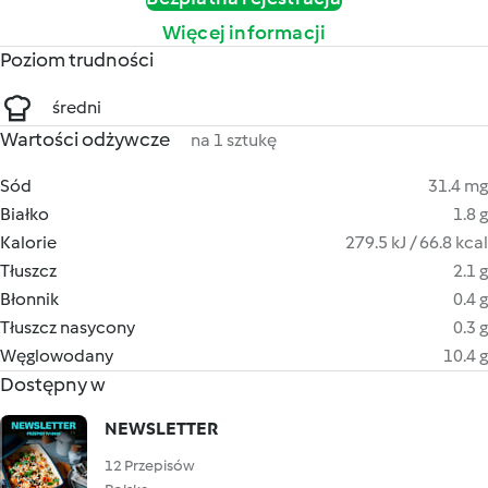
Więcej informacji
Poziom trudności
średni
Wartości odżywcze
na 1 sztukę
Sód
31.4 mg
Białko
1.8 g
Kalorie
279.5 kJ / 66.8 kcal
Tłuszcz
2.1 g
Błonnik
0.4 g
Tłuszcz nasycony
0.3 g
Węglowodany
10.4 g
Dostępny w
NEWSLETTER
12 Przepisów