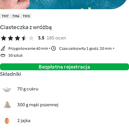
TM7
TM6
TM5
Ciasteczka z wróżbą
3.5
185 ocen
Przygotowanie 40 min
Czas całkowity 1 godz. 20 min
30 sztuk
Bezpłatna rejestracja
Składniki
70 g cukru
300 g mąki pszennej
2 jajka