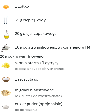
1 żółtko
35 g ciepłej wody
20 g oleju rzepakowego
10 g cukru waniliowego, wykonanego w TM
20 g cukru wanilinowego
skórka otarta z 1 cytryny
ekologicznej, bez białych błonek
1 szczypta soli
migdały, blanszowane
(ok. 30 szt.), do wnętrza ciastek
cukier puder (opcjonalnie)
do oprószenia